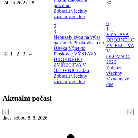
24
25
26
27
28
30
prázdnin
Zobrazit všechny
záznamy ze dne
6
5
1
3
VÝSTAVA
Nebužely zvou na výlet
DROBNÉHO
na zámek Ploskovice a do
ZVÍŘECTVA
Úštěka
Výlet do
V
31
1
2
3
4
Ploskovic
VÝSTAVA
OLOVNICI
DROBNÉHO
2026
ZVÍŘECTVA V
Zobrazit
OLOVNICI 2026
všechny
Zobrazit všechny
záznamy ze
záznamy ze dne
dne
Aktuální počasí
dnes, sobota 8. 8. 2026