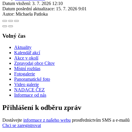
Datum vložení:
3. 7. 2026 12:10
Datum poslední aktualizace:
15. 7. 2026 9:01
Autor:
Michaela Patloka
Volný čas
Aktuality
Kalendář akcí
Akce v okolí
Zpravodaj obce Cítov
Místní rozhlas
Fotogalerie
Panoramatické foto
Video galerie
NADACE ČEZ
Informace od nás
Přihlášení k odběru zpráv
Dostávejte
informace z našeho webu
prostřednictvím SMS a e-mailů
Chci se zaregistrovat