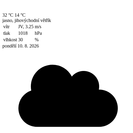
32 °C
14 °C
jasno, jihovýchodní větřík
vítr
JV, 3.25
m/s
tlak
1018
hPa
vlhkost
30
%
pondělí 10. 8. 2026