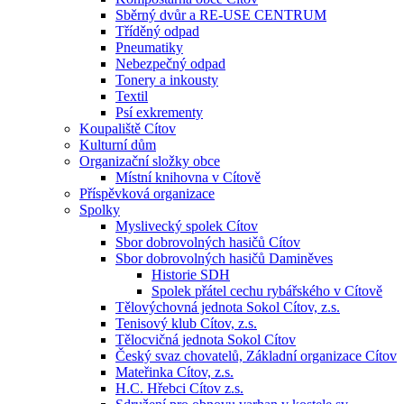
Sběrný dvůr a RE-USE CENTRUM
Tříděný odpad
Pneumatiky
Nebezpečný odpad
Tonery a inkousty
Textil
Psí exkrementy
Koupaliště Cítov
Kulturní dům
Organizační složky obce
Místní knihovna v Cítově
Příspěvková organizace
Spolky
Myslivecký spolek Cítov
Sbor dobrovolných hasičů Cítov
Sbor dobrovolných hasičů Daminěves
Historie SDH
Spolek přátel cechu rybářského v Cítově
Tělovýchovná jednota Sokol Cítov, z.s.
Tenisový klub Cítov, z.s.
Tělocvičná jednota Sokol Cítov
Český svaz chovatelů, Základní organizace Cítov
Mateřinka Cítov, z.s.
H.C. Hřebci Cítov z.s.