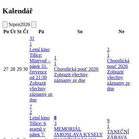
Kalendář
Srpen
2026
Po
Út
St
Čt
Pá
So
Ne
31
1
Letní kino
2
Tišice:
1
1
Mistryně –
Chorušická
1
pátek 31.
pouť 2026
27
28
29
30
Chorušická pouť 2026
července
Zobrazit
Zobrazit všechny
od 21:30
všechny
záznamy ze dne
Zobrazit
záznamy ze
všechny
dne
záznamy ze
dne
7
2
Letní kino
8
9
Tišice: 6
3
1
gramů v
MEMORIÁL
TANEČNÍ
pátek 7.
JAROSLAVA KYSELY
ZÁBAVA