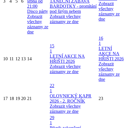
3
4
5
6
srpna od
TANEČNÍ ZÁBAVA
Zobrazit
21:00
BARDOTKY - promítání
všechny
Disco párty
pod širým nebem
záznamy ze
Zobrazit
Zobrazit všechny
dne
všechny
záznamy ze dne
záznamy ze
dne
16
1
15
LETNÍ
1
AKCE NA
LETNÍ AKCE NA
10
11
12
13
14
HŘIŠTI 2026
HŘIŠTI 2026
Zobrazit
Zobrazit všechny
všechny
záznamy ze dne
záznamy ze
dne
22
1
OLOVNICKÝ KAPR
17
18
19
20
21
23
2026 - 2. ROČNÍK
Zobrazit všechny
záznamy ze dne
29
1
Piknik zakončení