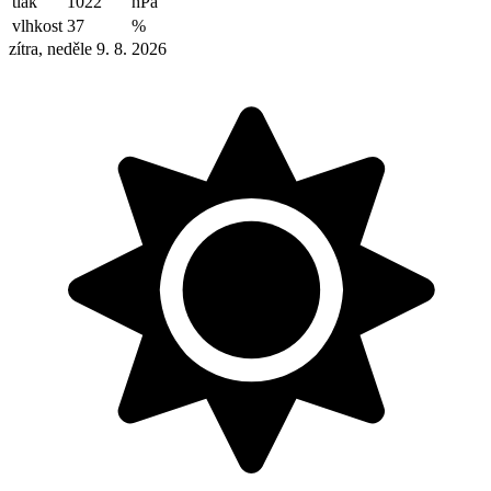
tlak
1022
hPa
vlhkost
37
%
zítra, neděle 9. 8. 2026