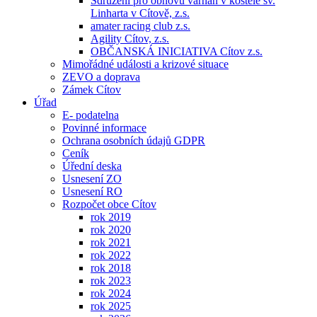
Sdružení pro obnovu varhan v kostele sv.
Linharta v Cítově, z.s.
amater racing club z.s.
Agility Cítov, z.s.
OBČANSKÁ INICIATIVA Cítov z.s.
Mimořádné události a krizové situace
ZEVO a doprava
Zámek Cítov
Úřad
E- podatelna
Povinné informace
Ochrana osobních údajů GDPR
Ceník
Úřední deska
Usnesení ZO
Usnesení RO
Rozpočet obce Cítov
rok 2019
rok 2020
rok 2021
rok 2022
rok 2018
rok 2023
rok 2024
rok 2025