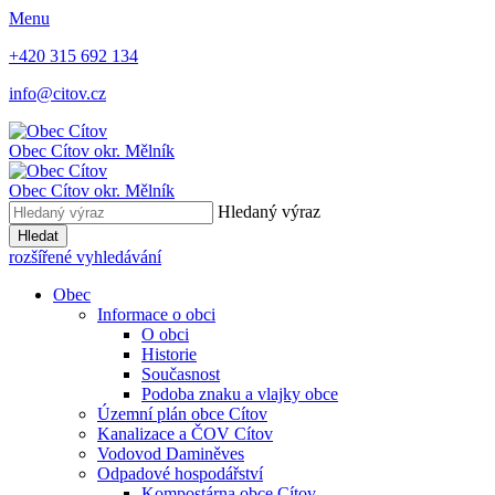
Menu
+420 315 692 134
info@citov.cz
Obec Cítov
okr. Mělník
Obec Cítov
okr. Mělník
Hledaný výraz
Hledat
rozšířené vyhledávání
Obec
Informace o obci
O obci
Historie
Současnost
Podoba znaku a vlajky obce
Územní plán obce Cítov
Kanalizace a ČOV Cítov
Vodovod Daminěves
Odpadové hospodářství
Kompostárna obce Cítov