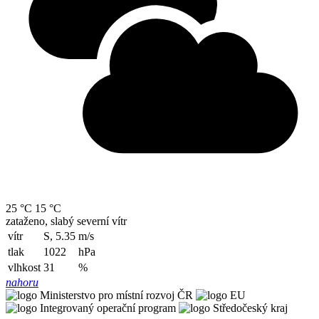
25 °C
15 °C
zataženo, slabý severní vítr
vítr
S, 5.35
m/s
tlak
1022
hPa
vlhkost
31
%
nahoru