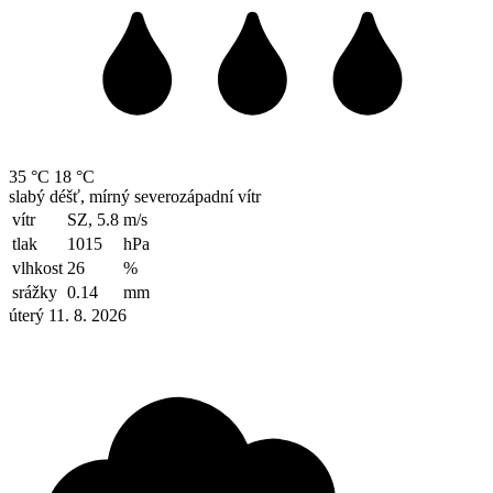
35 °C
18 °C
slabý déšť, mírný severozápadní vítr
vítr
SZ, 5.8
m/s
tlak
1015
hPa
vlhkost
26
%
srážky
0.14
mm
úterý 11. 8. 2026