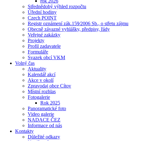
rok 2026
Střednědobý výhled rozpočtu
Úřední hodiny
Czech POINT
Registr oznámení zák.159⁄2006 Sb., o střetu zájmu
Obecně závazné vyhlášky, předpisy, řády
Veřejné zakázky
Projekty
Profil zadavatele
Formuláře
Svazek obcí VKM
Volný čas
Aktuality
Kalendář akcí
Akce v okolí
Zpravodaj obce Cítov
Místní rozhlas
Fotogalerie
Rok 2025
Panoramatické foto
Video galerie
NADACE ČEZ
Informace od nás
Kontakty
Důležité odkazy