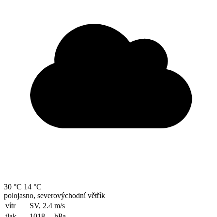
30 °C
14 °C
polojasno, severovýchodní větřík
vítr
SV, 2.4
m/s
tlak
1018
hPa