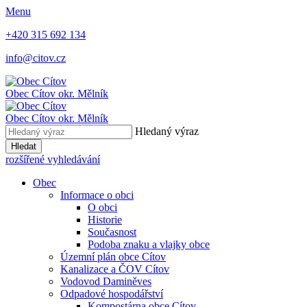
Menu
+420 315 692 134
info@citov.cz
Obec Cítov
okr. Mělník
Obec Cítov
okr. Mělník
Hledaný výraz
Hledat
rozšířené vyhledávání
Obec
Informace o obci
O obci
Historie
Současnost
Podoba znaku a vlajky obce
Územní plán obce Cítov
Kanalizace a ČOV Cítov
Vodovod Daminěves
Odpadové hospodářství
Kompostárna obce Cítov