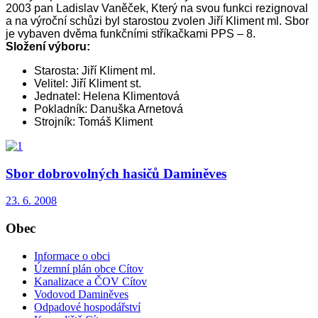
2003 pan Ladislav Vaněček, Který na svou funkci rezignoval
a na výroční schůzi byl starostou zvolen Jiří Kliment ml. Sbor
je vybaven dvěma funkčními stříkačkami PPS – 8.
Složení výboru:
Starosta: Jiří Kliment ml.
Velitel: Jiří Kliment st.
Jednatel: Helena Klimentová
Pokladník: Danuška Arnetová
Strojník: Tomáš Kliment
Sbor dobrovolných hasičů Daminěves
23. 6. 2008
Obec
Informace o obci
Územní plán obce Cítov
Kanalizace a ČOV Cítov
Vodovod Daminěves
Odpadové hospodářství