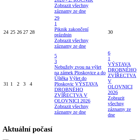
Zobrazit všechny
záznamy ze dne
29
1
Piknik zakončení
24
25
26
27
28
30
prázdnin
Zobrazit všechny
záznamy ze dne
6
5
1
3
VÝSTAVA
Nebužely zvou na výlet
DROBNÉHO
na zámek Ploskovice a do
ZVÍŘECTVA
Úštěka
Výlet do
V
31
1
2
3
4
Ploskovic
VÝSTAVA
OLOVNICI
DROBNÉHO
2026
ZVÍŘECTVA V
Zobrazit
OLOVNICI 2026
všechny
Zobrazit všechny
záznamy ze
záznamy ze dne
dne
Aktuální počasí