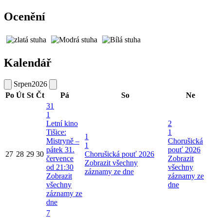
Ocenění
Kalendář
Srpen
2026
Po
Út
St
Čt
Pá
So
Ne
31
1
Letní kino
2
Tišice:
1
1
Mistryně –
Chorušická
1
pátek 31.
pouť 2026
27
28
29
30
Chorušická pouť 2026
července
Zobrazit
Zobrazit všechny
od 21:30
všechny
záznamy ze dne
Zobrazit
záznamy ze
všechny
dne
záznamy ze
dne
7