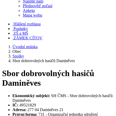
Napište nám
Předpověď počasí
Anketa
Mapa webu
Hlášení rozhlasu
Poplatky
ZŠ a MŠ
ZÁMEK CÍTOV
Úvodní stránka
Obec
Spolky
Sbor dobrovolných hasičů Daminěves
Sbor dobrovolných hasičů
Daminěves
Ekonomický subjekt:
SH ČMS - Sbor dobrovolných hasičů
Daminěves
IČ:
49521829
Adresa:
277 04 Daminěves 21
Právní forma:
731 - Organizační jednotka sdružení