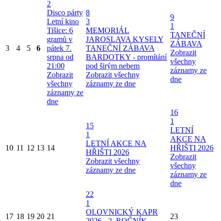
2
Disco párty
8
9
Letní kino
3
1
Tišice: 6
MEMORIÁL
TANEČNÍ
gramů v
JAROSLAVA KYSELY
ZÁBAVA
3
4
5
6
pátek 7.
TANEČNÍ ZÁBAVA
Zobrazit
srpna od
BARDOTKY - promítání
všechny
21:00
pod širým nebem
záznamy ze
Zobrazit
Zobrazit všechny
dne
všechny
záznamy ze dne
záznamy ze
dne
16
1
15
LETNÍ
1
AKCE NA
LETNÍ AKCE NA
10
11
12
13
14
HŘIŠTI 2026
HŘIŠTI 2026
Zobrazit
Zobrazit všechny
všechny
záznamy ze dne
záznamy ze
dne
22
1
OLOVNICKÝ KAPR
17
18
19
20
21
23
2026 - 2. ROČNÍK