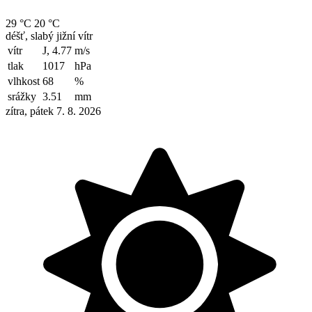
29 °C
20 °C
déšť, slabý jižní vítr
vítr
J, 4.77
m/s
tlak
1017
hPa
vlhkost
68
%
srážky
3.51
mm
zítra, pátek 7. 8. 2026