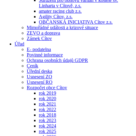
Sdružení pro obnovu varhan v kostele sv.
Linharta v Cítově, z.s.
amater racing club z.s.
Agility Cítov, z.s.
OBČANSKÁ INICIATIVA Cítov z.s.
Mimořádné události a krizové situace
ZEVO a doprava
Zámek Cítov
Úřad
E- podatelna
Povinné informace
Ochrana osobních údajů GDPR
Ceník
Úřední deska
Usnesení ZO
Usnesení RO
Rozpočet obce Cítov
rok 2019
rok 2020
rok 2021
rok 2022
rok 2018
rok 2023
rok 2024
rok 2025