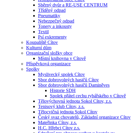
Sběrný dvůr a RE-USE CENTRUM
Tříděný odpad
Pneumatiky
Nebezpečný odpad
Tonery a inkousty
Textil
Psí exkrementy
Koupaliště Cítov
Kulturní dům
Organizační složky obce
Místní knihovna v Cítově
Příspěvková organizace
Spolky
Myslivecký spolek Cítov
Sbor dobrovolných hasičů Cítov
Sbor dobrovolných hasičů Daminěves
Historie SDH
Spolek přátel cechu rybářského v Cítově
Tělovýchovná jednota Sokol Cítov, z.s.
Tenisový klub Cítov, z.s.
Tělocvičná jednota Sokol Cítov
Český svaz chovatelů, Základní organizace Cítov
Mateřinka Cítov, z.s.
H.C. Hřebci Cítov z.s.