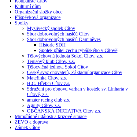
Koupaliště Cítov
Kulturní dům
Organizační složky obce
Příspěvková organizace
Spolky
Myslivecký spolek Cítov
Sbor dobrovolných hasičů Cítov
Sbor dobrovolných hasičů Daminěves
Historie SDH
Spolek přátel cechu rybářského v Cítově
Tělovýchovná jednota Sokol Cítov, z.s.
Tenisový klub Cítov, z.s.
Tělocvičná jednota Sokol Cítov
Český svaz chovatelů, Základní organizace Cítov
Mateřinka Cítov, z.s.
H.C. Hřebci Cítov z.s.
Sdružení pro obnovu varhan v kostele sv. Linharta v
Cítově, z.s.
amater racing club z.s.
Agility Cítov, z.s.
OBČANSKÁ INICIATIVA Cítov z.s.
Mimořádné události a krizové situace
ZEVO a doprava
Zámek Cítov