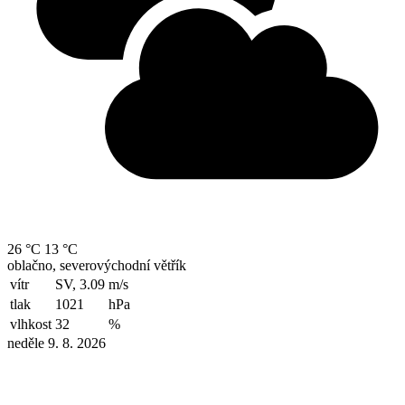
26 °C
13 °C
oblačno, severovýchodní větřík
vítr
SV, 3.09
m/s
tlak
1021
hPa
vlhkost
32
%
neděle 9. 8. 2026