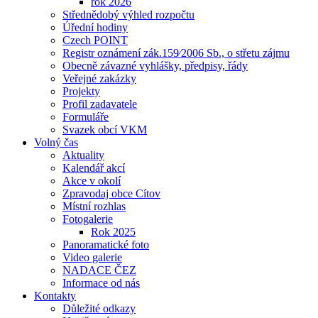
rok 2026
Střednědobý výhled rozpočtu
Úřední hodiny
Czech POINT
Registr oznámení zák.159⁄2006 Sb., o střetu zájmu
Obecně závazné vyhlášky, předpisy, řády
Veřejné zakázky
Projekty
Profil zadavatele
Formuláře
Svazek obcí VKM
Volný čas
Aktuality
Kalendář akcí
Akce v okolí
Zpravodaj obce Cítov
Místní rozhlas
Fotogalerie
Rok 2025
Panoramatické foto
Video galerie
NADACE ČEZ
Informace od nás
Kontakty
Důležité odkazy