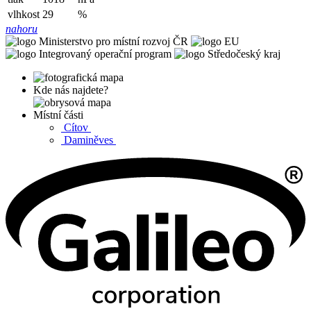
vlhkost
29
%
nahoru
Kde nás najdete?
Místní části
Cítov
Daminěves