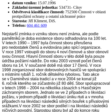
datum vzniku:
15.07.1996
Základní územní jednotka:
534731- Cítov
Odvětvová klasifikace činnosti:
752500 Činnosti v oblasti
protipožární ochrany a ostatní záchranné práce
Starosta:
Jiří Kliment, DiS.
Telefon:
604 461 609
Nejstarší zmínka o vzniku sboru není známa, ale podle
pamětníků je doba existence sboru odhadována na 100 let.
V letech 1990 – 1997 byla činnost sboru přerušena
pro nedostatek členů a evidována jako spící organizace.
V roce 1997 vstoupili do sboru 4 noví členové a sbor obnovil
svou činnost. Hlavní činností sboru v této době byla pouze
údržba požární nádrže. Do roku 2003 vzrostl počet členů
sboru na 14. V současné době má sbor 17 členů. V roce
1998 zorganizoval sbor dobrovolných hasičů ve spolupráci
s místními rybáři 1. ročník dětského rybolovu. Tato akce
se v Daminěvsi stala tradicí a v roce 2004 se konal již
6. ročník kterého se zúčastnilo již 80 dětí. Sbor spolupracoval
v letech 1998 – 2004 na několika zásazích s Hasičským
záchranným sborem. Jednalo se ve 2 případech o likvidaci
požáru, v jednom případě o likvidaci úniku rtuti a v mnoha
případech na likvidaci následků silných bouřek s přívalovými
srážkami.V roce 2002 se sbor podílel i na likvidaci následků
ničivých povodní. Starostou sboru byl až do konce roku