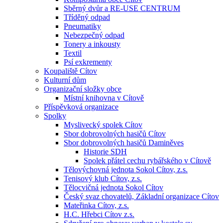
Sběrný dvůr a RE-USE CENTRUM
Tříděný odpad
Pneumatiky
Nebezpečný odpad
Tonery a inkousty
Textil
Psí exkrementy
Koupaliště Cítov
Kulturní dům
Organizační složky obce
Místní knihovna v Cítově
Příspěvková organizace
Spolky
Myslivecký spolek Cítov
Sbor dobrovolných hasičů Cítov
Sbor dobrovolných hasičů Daminěves
Historie SDH
Spolek přátel cechu rybářského v Cítově
Tělovýchovná jednota Sokol Cítov, z.s.
Tenisový klub Cítov, z.s.
Tělocvičná jednota Sokol Cítov
Český svaz chovatelů, Základní organizace Cítov
Mateřinka Cítov, z.s.
H.C. Hřebci Cítov z.s.