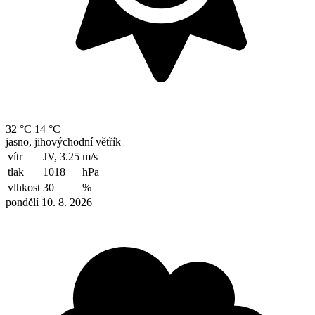
32 °C
14 °C
jasno, jihovýchodní větřík
vítr
JV, 3.25
m/s
tlak
1018
hPa
vlhkost
30
%
pondělí 10. 8. 2026