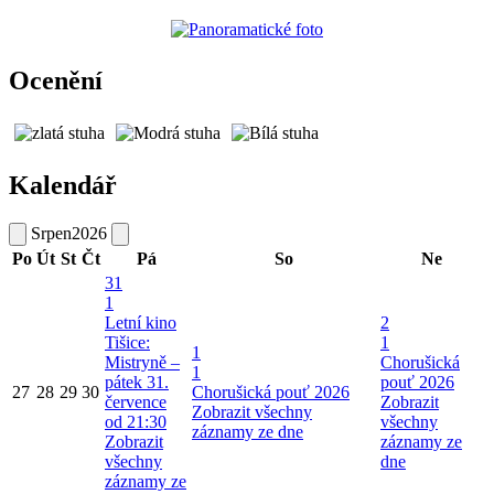
Ocenění
Kalendář
Srpen
2026
Po
Út
St
Čt
Pá
So
Ne
31
1
Letní kino
2
Tišice:
1
1
Mistryně –
Chorušická
1
pátek 31.
pouť 2026
27
28
29
30
Chorušická pouť 2026
července
Zobrazit
Zobrazit všechny
od 21:30
všechny
záznamy ze dne
Zobrazit
záznamy ze
všechny
dne
záznamy ze