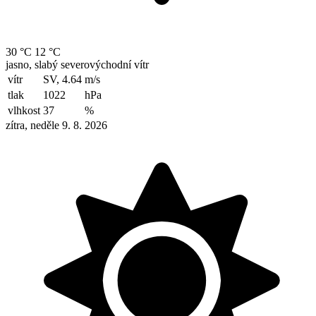
30 °C
12 °C
jasno, slabý severovýchodní vítr
vítr
SV, 4.64
m/s
tlak
1022
hPa
vlhkost
37
%
zítra, neděle 9. 8. 2026