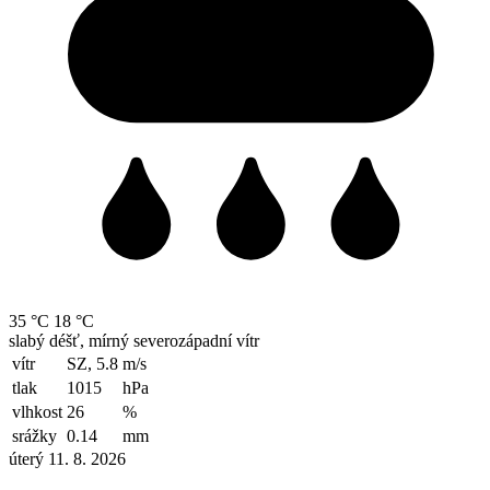
35 °C
18 °C
slabý déšť, mírný severozápadní vítr
vítr
SZ, 5.8
m/s
tlak
1015
hPa
vlhkost
26
%
srážky
0.14
mm
úterý 11. 8. 2026