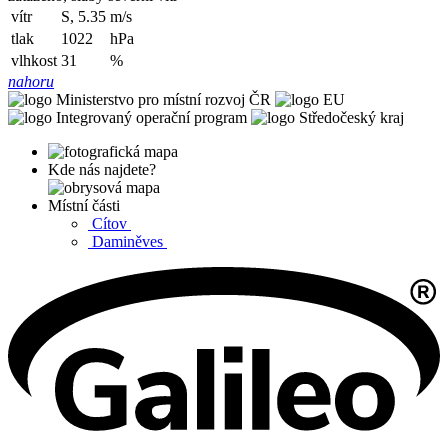
vítr
S, 5.35
m/s
tlak
1022
hPa
vlhkost
31
%
nahoru
Kde nás najdete?
Místní části
Cítov
Daminěves