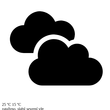
25 °C
15 °C
zataženo, slabý severní vítr