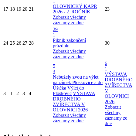
1
OLOVNICKÝ KAPR
17
18
19
20
21
23
2026 - 2. ROČNÍK
Zobrazit všechny
záznamy ze dne
29
1
Piknik zakončení
24
25
26
27
28
30
prázdnin
Zobrazit všechny
záznamy ze dne
6
5
1
3
VÝSTAVA
Nebužely zvou na výlet
DROBNÉHO
na zámek Ploskovice a do
ZVÍŘECTVA
Úštěka
Výlet do
V
31
1
2
3
4
Ploskovic
VÝSTAVA
OLOVNICI
DROBNÉHO
2026
ZVÍŘECTVA V
Zobrazit
OLOVNICI 2026
všechny
Zobrazit všechny
záznamy ze
záznamy ze dne
dne