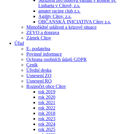
Sdružení pro obnovu varhan v kostele sv.
Linharta v Cítově, z.s.
amater racing club z.s.
Agility Cítov, z.s.
OBČANSKÁ INICIATIVA Cítov z.s.
Mimořádné události a krizové situace
ZEVO a doprava
Zámek Cítov
Úřad
E- podatelna
Povinné informace
Ochrana osobních údajů GDPR
Ceník
Úřední deska
Usnesení ZO
Usnesení RO
Rozpočet obce Cítov
rok 2019
rok 2020
rok 2021
rok 2022
rok 2018
rok 2023
rok 2024
rok 2025