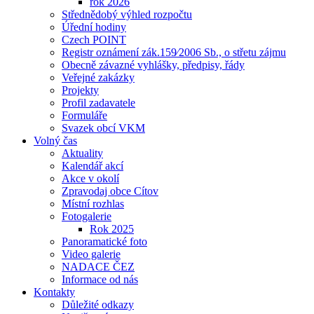
rok 2026
Střednědobý výhled rozpočtu
Úřední hodiny
Czech POINT
Registr oznámení zák.159⁄2006 Sb., o střetu zájmu
Obecně závazné vyhlášky, předpisy, řády
Veřejné zakázky
Projekty
Profil zadavatele
Formuláře
Svazek obcí VKM
Volný čas
Aktuality
Kalendář akcí
Akce v okolí
Zpravodaj obce Cítov
Místní rozhlas
Fotogalerie
Rok 2025
Panoramatické foto
Video galerie
NADACE ČEZ
Informace od nás
Kontakty
Důležité odkazy