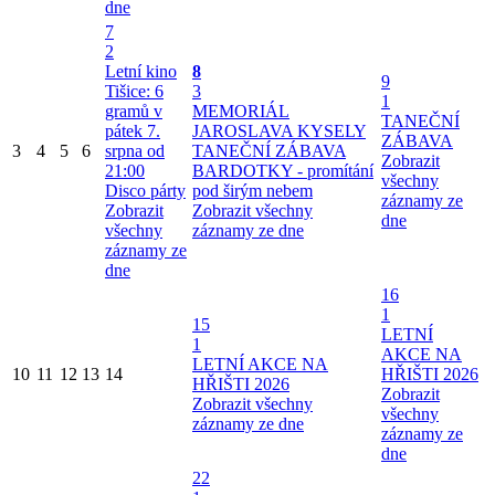
dne
7
2
Letní kino
8
9
Tišice: 6
3
1
gramů v
MEMORIÁL
TANEČNÍ
pátek 7.
JAROSLAVA KYSELY
ZÁBAVA
3
4
5
6
srpna od
TANEČNÍ ZÁBAVA
Zobrazit
21:00
BARDOTKY - promítání
všechny
Disco párty
pod širým nebem
záznamy ze
Zobrazit
Zobrazit všechny
dne
všechny
záznamy ze dne
záznamy ze
dne
16
1
15
LETNÍ
1
AKCE NA
LETNÍ AKCE NA
10
11
12
13
14
HŘIŠTI 2026
HŘIŠTI 2026
Zobrazit
Zobrazit všechny
všechny
záznamy ze dne
záznamy ze
dne
22