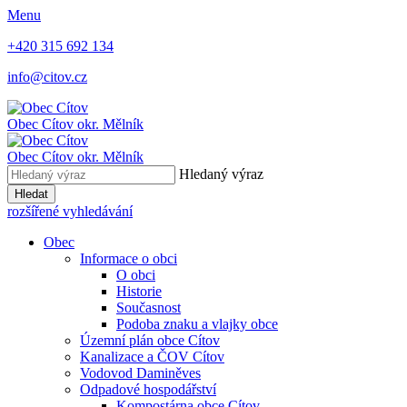
Menu
+420 315 692 134
info@citov.cz
Obec Cítov
okr. Mělník
Obec Cítov
okr. Mělník
Hledaný výraz
Hledat
rozšířené vyhledávání
Obec
Informace o obci
O obci
Historie
Současnost
Podoba znaku a vlajky obce
Územní plán obce Cítov
Kanalizace a ČOV Cítov
Vodovod Daminěves
Odpadové hospodářství
Kompostárna obce Cítov