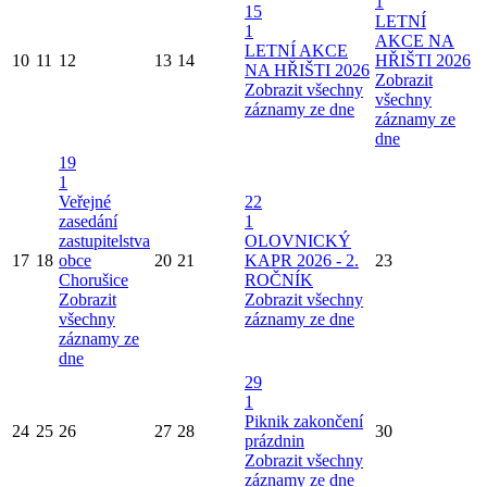
1
15
LETNÍ
1
AKCE NA
LETNÍ AKCE
10
11
12
13
14
HŘIŠTI 2026
NA HŘIŠTI 2026
Zobrazit
Zobrazit všechny
všechny
záznamy ze dne
záznamy ze
dne
19
1
Veřejné
22
zasedání
1
zastupitelstva
OLOVNICKÝ
17
18
obce
20
21
KAPR 2026 - 2.
23
Chorušice
ROČNÍK
Zobrazit
Zobrazit všechny
všechny
záznamy ze dne
záznamy ze
dne
29
1
Piknik zakončení
24
25
26
27
28
30
prázdnin
Zobrazit všechny
záznamy ze dne