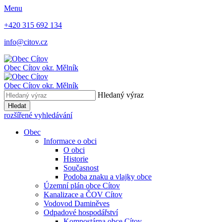
Menu
+420 315 692 134
info@citov.cz
Obec Cítov
okr. Mělník
Obec Cítov
okr. Mělník
Hledaný výraz
Hledat
rozšířené vyhledávání
Obec
Informace o obci
O obci
Historie
Současnost
Podoba znaku a vlajky obce
Územní plán obce Cítov
Kanalizace a ČOV Cítov
Vodovod Daminěves
Odpadové hospodářství
Kompostárna obce Cítov