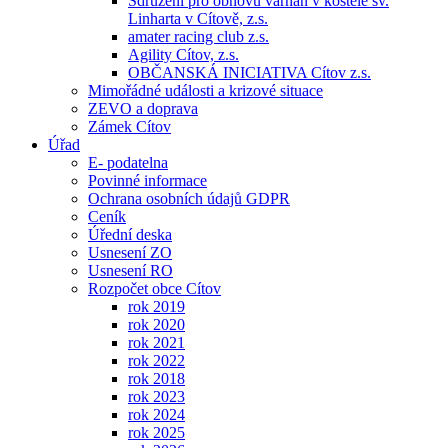
Sdružení pro obnovu varhan v kostele sv.
Linharta v Cítově, z.s.
amater racing club z.s.
Agility Cítov, z.s.
OBČANSKÁ INICIATIVA Cítov z.s.
Mimořádné události a krizové situace
ZEVO a doprava
Zámek Cítov
Úřad
E- podatelna
Povinné informace
Ochrana osobních údajů GDPR
Ceník
Úřední deska
Usnesení ZO
Usnesení RO
Rozpočet obce Cítov
rok 2019
rok 2020
rok 2021
rok 2022
rok 2018
rok 2023
rok 2024
rok 2025