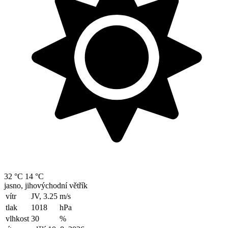
32 °C
14 °C
jasno, jihovýchodní větřík
vítr
JV, 3.25
m/s
tlak
1018
hPa
vlhkost
30
%