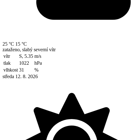
25 °C
15 °C
zataženo, slabý severní vítr
vítr
S, 5.35
m/s
tlak
1022
hPa
vlhkost
31
%
středa 12. 8. 2026