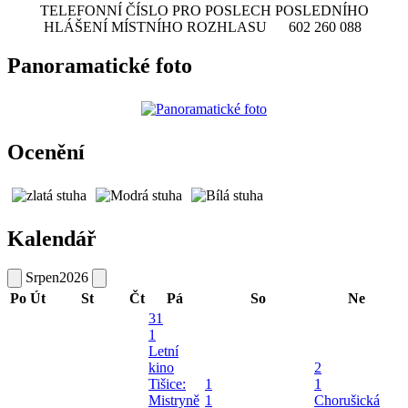
TELEFONNÍ ČÍSLO PRO POSLECH POSLEDNÍHO
HLÁŠENÍ MÍSTNÍHO ROZHLASU 602 260 088
Panoramatické foto
Ocenění
Kalendář
Srpen
2026
Po
Út
St
Čt
Pá
So
Ne
31
1
Letní
kino
2
Tišice:
1
1
Mistryně
1
Chorušická