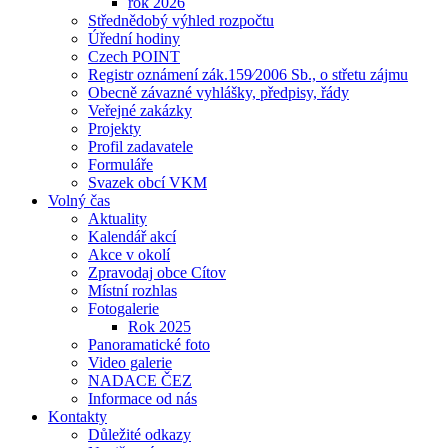
rok 2026
Střednědobý výhled rozpočtu
Úřední hodiny
Czech POINT
Registr oznámení zák.159⁄2006 Sb., o střetu zájmu
Obecně závazné vyhlášky, předpisy, řády
Veřejné zakázky
Projekty
Profil zadavatele
Formuláře
Svazek obcí VKM
Volný čas
Aktuality
Kalendář akcí
Akce v okolí
Zpravodaj obce Cítov
Místní rozhlas
Fotogalerie
Rok 2025
Panoramatické foto
Video galerie
NADACE ČEZ
Informace od nás
Kontakty
Důležité odkazy