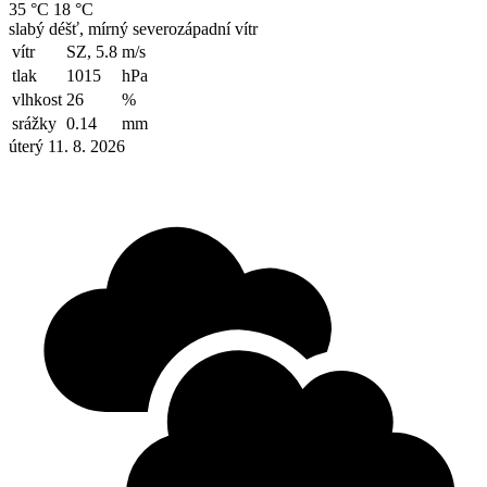
35 °C
18 °C
slabý déšť, mírný severozápadní vítr
vítr
SZ, 5.8
m/s
tlak
1015
hPa
vlhkost
26
%
srážky
0.14
mm
úterý 11. 8. 2026