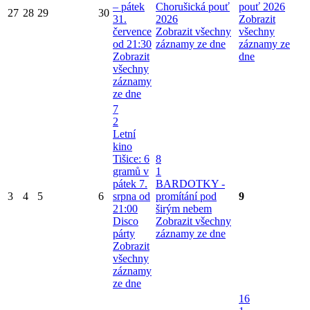
– pátek
Chorušická pouť
pouť 2026
27
28
29
30
31.
2026
Zobrazit
července
Zobrazit všechny
všechny
od 21:30
záznamy ze dne
záznamy ze
Zobrazit
dne
všechny
záznamy
ze dne
7
2
Letní
kino
Tišice: 6
8
gramů v
1
pátek 7.
BARDOTKY -
3
4
5
6
srpna od
promítání pod
9
21:00
širým nebem
Disco
Zobrazit všechny
párty
záznamy ze dne
Zobrazit
všechny
záznamy
ze dne
16