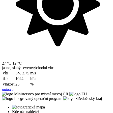
27 °C
12 °C
jasno, slabý severovýchodní vítr
vítr
SV, 3.75
m/s
tlak
1024
hPa
vlhkost
25
%
nahoru
Kde nás najdete?