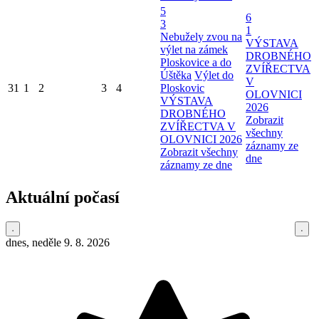
5
6
3
1
Nebužely zvou na
VÝSTAVA
výlet na zámek
DROBNÉHO
Ploskovice a do
ZVÍŘECTVA
Úštěka
Výlet do
V
31
1
2
3
4
Ploskovic
OLOVNICI
VÝSTAVA
2026
DROBNÉHO
Zobrazit
ZVÍŘECTVA V
všechny
OLOVNICI 2026
záznamy ze
Zobrazit všechny
dne
záznamy ze dne
Aktuální počasí
dnes, neděle 9. 8. 2026