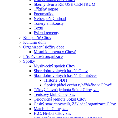
Sběrný dvůr a RE-USE CENTRUM
Tříděný odpad
Pneumatiky
Nebezpečný odpad
Tonery a inkousty
Textil
Psí exkrementy
Koupaliště Cítov
Kulturní dům
Organizační složky obce
Místní knihovna v Cítově
Příspěvková organizace
Spolky
Myslivecký spolek Cítov
Sbor dobrovolných hasičů Cítov
Sbor dobrovolných hasičů Daminěves
Historie SDH
Spolek přátel cechu rybářského v Cítově
Tělovýchovná jednota Sokol Cítov, z.s.
Tenisový klub Cítov, z.s.
Tělocvičná jednota Sokol Cítov
Český svaz chovatelů, Základní organizace Cítov
Mateřinka Cítov, z.s.
H.C. Hřebci Cítov z.s.