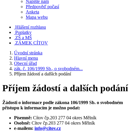
Napište nám
Předpověď počasí
Anketa
Mapa webu
Hlášení rozhlasu
Poplatky
ZŠ a MŠ
ZÁMEK CÍTOV
Úvodní stránka
Hlavní menu
Obecní úřad
zák. č. 106/1999 Sb., o svobodném...
Příjem žádostí a dalších podání
Příjem žádostí a dalších podání
Žádosti o informace podle zákona 106/1999 Sb. o svobodném
přístupu k informacím je možno podat:
Písemně:
Cítov čp.203 277 04 okres Mělník
Osobně:
Cítov čp.203 277 04 okres Mělník
e-mailem:
info@citov.cz