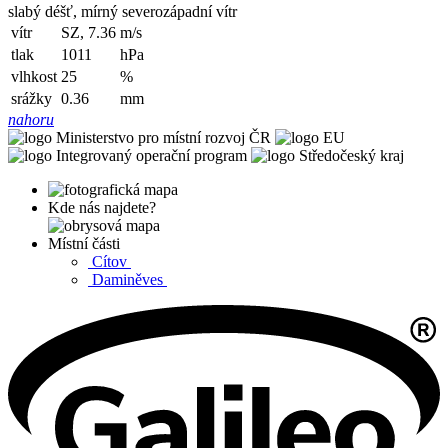
slabý déšť, mírný severozápadní vítr
vítr
SZ, 7.36
m/s
tlak
1011
hPa
vlhkost
25
%
srážky
0.36
mm
nahoru
Kde nás najdete?
Místní části
Cítov
Daminěves