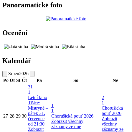
Panoramatické foto
Ocenění
Kalendář
Srpen
2026
Po
Út
St
Čt
Pá
So
Ne
31
1
Letní kino
2
Tišice:
1
1
Mistryně –
Chorušická
1
pátek 31.
pouť 2026
27
28
29
30
Chorušická pouť 2026
července
Zobrazit
Zobrazit všechny
od 21:30
všechny
záznamy ze dne
Zobrazit
záznamy ze