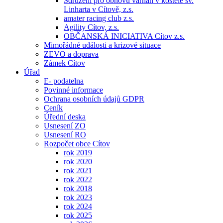
Sdružení pro obnovu varhan v kostele sv.
Linharta v Cítově, z.s.
amater racing club z.s.
Agility Cítov, z.s.
OBČANSKÁ INICIATIVA Cítov z.s.
Mimořádné události a krizové situace
ZEVO a doprava
Zámek Cítov
Úřad
E- podatelna
Povinné informace
Ochrana osobních údajů GDPR
Ceník
Úřední deska
Usnesení ZO
Usnesení RO
Rozpočet obce Cítov
rok 2019
rok 2020
rok 2021
rok 2022
rok 2018
rok 2023
rok 2024
rok 2025