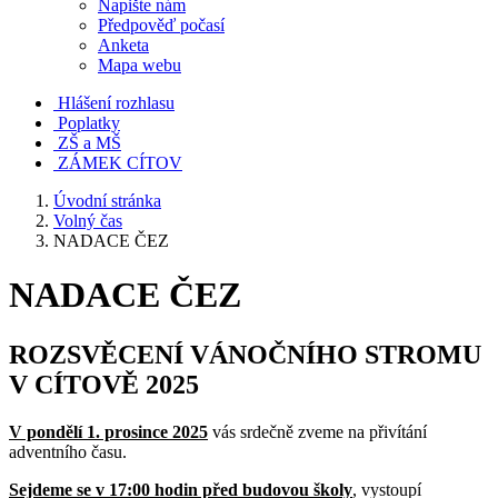
Napište nám
Předpověď počasí
Anketa
Mapa webu
Hlášení rozhlasu
Poplatky
ZŠ a MŠ
ZÁMEK CÍTOV
Úvodní stránka
Volný čas
NADACE ČEZ
NADACE ČEZ
ROZSVĚCENÍ VÁNOČNÍHO STROMU
V CÍTOVĚ 2025
V pondělí 1. prosince 2025
vás srdečně zveme na přivítání
adventního času.
Sejdeme se v 17:00 hodin před budovou školy
, vystoupí