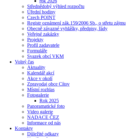
rok 2026
Střednědobý výhled rozpočtu
Úřední hodiny
Czech POINT
Registr oznámení zák.159⁄2006 Sb., o střetu zájmu
Obecně závazné vyhlášky, předpisy, řády
Veřejné zakázky
Projekty
Profil zadavatele
Formuláře
Svazek obcí VKM
Volný čas
Aktuality
Kalendář akcí
Akce v okolí
Zpravodaj obce Cítov
Místní rozhlas
Fotogalerie
Rok 2025
Panoramatické foto
Video galerie
NADACE ČEZ
Informace od nás
Kontakty
Důležité odkazy