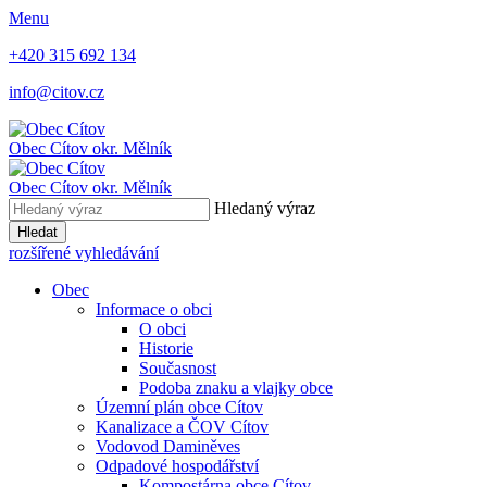
Menu
+420 315 692 134
info@citov.cz
Obec Cítov
okr. Mělník
Obec Cítov
okr. Mělník
Hledaný výraz
Hledat
rozšířené vyhledávání
Obec
Informace o obci
O obci
Historie
Současnost
Podoba znaku a vlajky obce
Územní plán obce Cítov
Kanalizace a ČOV Cítov
Vodovod Daminěves
Odpadové hospodářství
Kompostárna obce Cítov