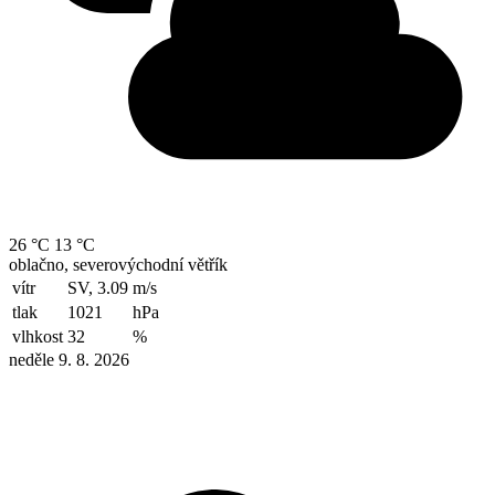
26 °C
13 °C
oblačno, severovýchodní větřík
vítr
SV, 3.09
m/s
tlak
1021
hPa
vlhkost
32
%
neděle 9. 8. 2026