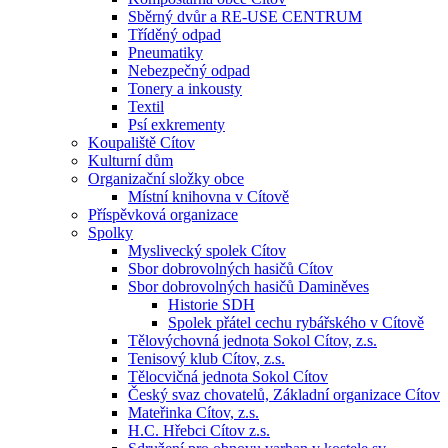
Sběrný dvůr a RE-USE CENTRUM
Tříděný odpad
Pneumatiky
Nebezpečný odpad
Tonery a inkousty
Textil
Psí exkrementy
Koupaliště Cítov
Kulturní dům
Organizační složky obce
Místní knihovna v Cítově
Příspěvková organizace
Spolky
Myslivecký spolek Cítov
Sbor dobrovolných hasičů Cítov
Sbor dobrovolných hasičů Daminěves
Historie SDH
Spolek přátel cechu rybářského v Cítově
Tělovýchovná jednota Sokol Cítov, z.s.
Tenisový klub Cítov, z.s.
Tělocvičná jednota Sokol Cítov
Český svaz chovatelů, Základní organizace Cítov
Mateřinka Cítov, z.s.
H.C. Hřebci Cítov z.s.