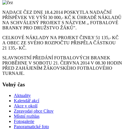
NADACE ČEZ DNE 18.4.2014 POSKYTLA NADAČNÍ
PŘÍSPĚVEK VE VÝŠI 30 000,- KČ K ÚHRADĚ NÁKLADŮ
NA SCHVÁLENÝ PROJEKT S NÁZVEM ,, FOTBALOVÉ
BRANKY PRO DRUŽSTVO ŽÁKŮ".
CELKOVÉ NÁKLADY NA PROJEKT ČINILY 51 135,- KČ
A OBEC ZE SVÉHO ROZPOČTU PŘISPĚLA ČÁSTKOU
21 135,- KČ.
SLAVNOSTNÍ PŘEDÁNÍ FOTBALOVÝCH BRANEK
PROBĚHNE V SOBOTU 21. ČERVNA 2014 V 08.30 HODIN
PŘED ZAHÁJENÍM ŽÁKOVSKÉHO FOTBALOVÉHO
TURNAJE.
Volný čas
Aktuality
Kalendář akcí
Akce v okolí
Zpravodaj obce Cítov
Místní rozhlas
Fotogalerie
Panoramatické foto