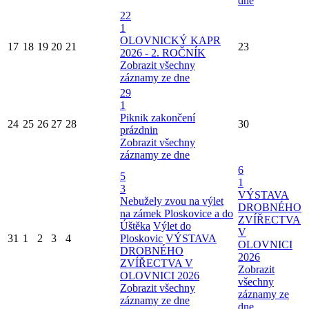
dne
22
1
OLOVNICKÝ KAPR
17
18
19
20
21
23
2026 - 2. ROČNÍK
Zobrazit všechny
záznamy ze dne
29
1
Piknik zakončení
24
25
26
27
28
30
prázdnin
Zobrazit všechny
záznamy ze dne
6
5
1
3
VÝSTAVA
Nebužely zvou na výlet
DROBNÉHO
na zámek Ploskovice a do
ZVÍŘECTVA
Úštěka
Výlet do
V
31
1
2
3
4
Ploskovic
VÝSTAVA
OLOVNICI
DROBNÉHO
2026
ZVÍŘECTVA V
Zobrazit
OLOVNICI 2026
všechny
Zobrazit všechny
záznamy ze
záznamy ze dne
dne