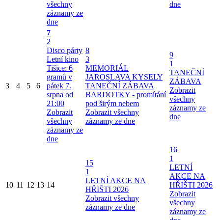
všechny
dne
záznamy ze
dne
7
2
Disco párty
8
9
Letní kino
3
1
Tišice: 6
MEMORIÁL
TANEČNÍ
gramů v
JAROSLAVA KYSELY
ZÁBAVA
3
4
5
6
pátek 7.
TANEČNÍ ZÁBAVA
Zobrazit
srpna od
BARDOTKY - promítání
všechny
21:00
pod širým nebem
záznamy ze
Zobrazit
Zobrazit všechny
dne
všechny
záznamy ze dne
záznamy ze
dne
16
1
15
LETNÍ
1
AKCE NA
LETNÍ AKCE NA
10
11
12
13
14
HŘIŠTI 2026
HŘIŠTI 2026
Zobrazit
Zobrazit všechny
všechny
záznamy ze dne
záznamy ze