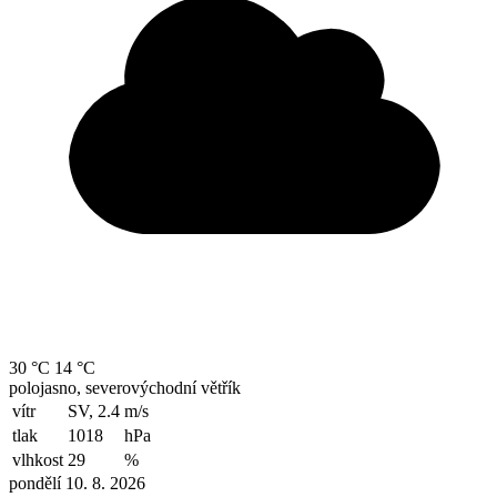
30 °C
14 °C
polojasno, severovýchodní větřík
vítr
SV, 2.4
m/s
tlak
1018
hPa
vlhkost
29
%
pondělí 10. 8. 2026