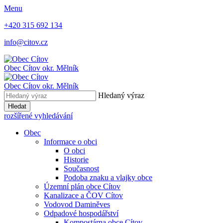
Menu
+420 315 692 134
info@citov.cz
Obec Cítov
okr. Mělník
Obec Cítov
okr. Mělník
Hledaný výraz
Hledat
rozšířené vyhledávání
Obec
Informace o obci
O obci
Historie
Současnost
Podoba znaku a vlajky obce
Územní plán obce Cítov
Kanalizace a ČOV Cítov
Vodovod Daminěves
Odpadové hospodářství
Kompostárna obce Cítov