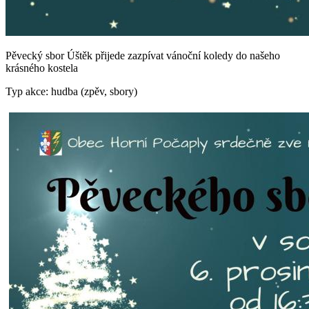
Pěvecký sbor Úštěk přijede zazpívat vánoční koledy do našeho
krásného kostela
Typ akce: hudba (zpěv, sbory)