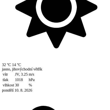
32 °C
14 °C
jasno, jihovýchodní větřík
vítr
JV, 3.25
m/s
tlak
1018
hPa
vlhkost
30
%
pondělí 10. 8. 2026