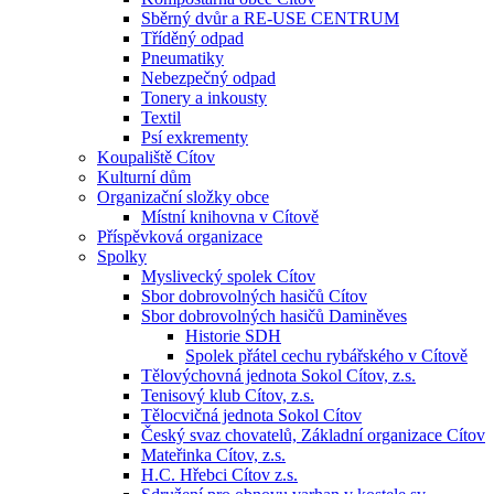
Sběrný dvůr a RE-USE CENTRUM
Tříděný odpad
Pneumatiky
Nebezpečný odpad
Tonery a inkousty
Textil
Psí exkrementy
Koupaliště Cítov
Kulturní dům
Organizační složky obce
Místní knihovna v Cítově
Příspěvková organizace
Spolky
Myslivecký spolek Cítov
Sbor dobrovolných hasičů Cítov
Sbor dobrovolných hasičů Daminěves
Historie SDH
Spolek přátel cechu rybářského v Cítově
Tělovýchovná jednota Sokol Cítov, z.s.
Tenisový klub Cítov, z.s.
Tělocvičná jednota Sokol Cítov
Český svaz chovatelů, Základní organizace Cítov
Mateřinka Cítov, z.s.
H.C. Hřebci Cítov z.s.