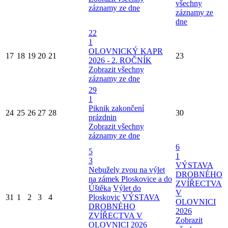
všechny
záznamy ze dne
záznamy ze
dne
22
1
OLOVNICKÝ KAPR
17
18
19
20
21
23
2026 - 2. ROČNÍK
Zobrazit všechny
záznamy ze dne
29
1
Piknik zakončení
24
25
26
27
28
30
prázdnin
Zobrazit všechny
záznamy ze dne
6
5
1
3
VÝSTAVA
Nebužely zvou na výlet
DROBNÉHO
na zámek Ploskovice a do
ZVÍŘECTVA
Úštěka
Výlet do
V
31
1
2
3
4
Ploskovic
VÝSTAVA
OLOVNICI
DROBNÉHO
2026
ZVÍŘECTVA V
Zobrazit
OLOVNICI 2026