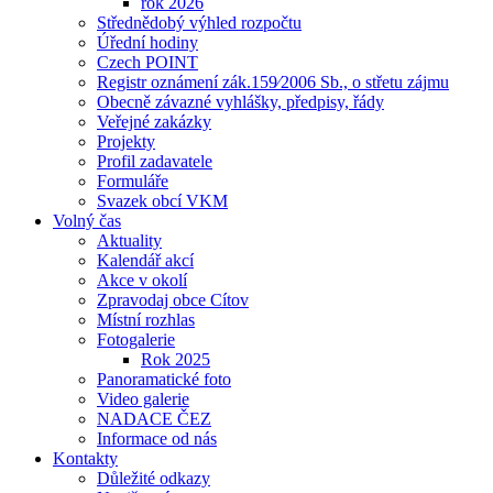
rok 2026
Střednědobý výhled rozpočtu
Úřední hodiny
Czech POINT
Registr oznámení zák.159⁄2006 Sb., o střetu zájmu
Obecně závazné vyhlášky, předpisy, řády
Veřejné zakázky
Projekty
Profil zadavatele
Formuláře
Svazek obcí VKM
Volný čas
Aktuality
Kalendář akcí
Akce v okolí
Zpravodaj obce Cítov
Místní rozhlas
Fotogalerie
Rok 2025
Panoramatické foto
Video galerie
NADACE ČEZ
Informace od nás
Kontakty
Důležité odkazy