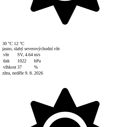
30 °C
12 °C
jasno, slabý severovýchodní vítr
vítr
SV, 4.64
m/s
tlak
1022
hPa
vlhkost
37
%
zítra, neděle 9. 8. 2026