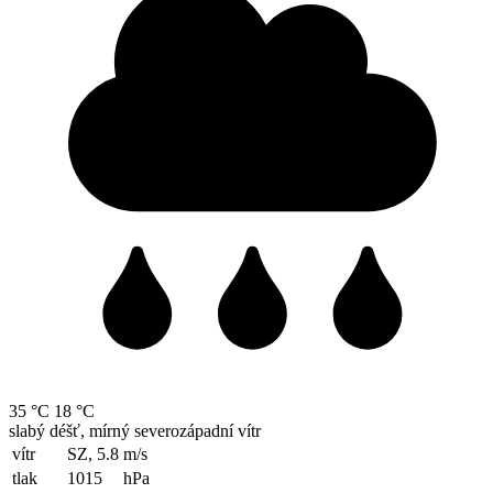
35 °C
18 °C
slabý déšť, mírný severozápadní vítr
vítr
SZ, 5.8
m/s
tlak
1015
hPa