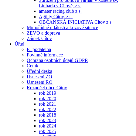
Sdružení pro obnovu varhan v kostele sv.
Linharta v Cítově, z.s.
amater racing club z.s.
Agility Cítov, z.s.
OBČANSKÁ INICIATIVA Cítov z.s.
Mimořádné události a krizové situace
ZEVO a doprava
Zámek Cítov
Úřad
E- podatelna
Povinné informace
Ochrana osobních údajů GDPR
Ceník
Úřední deska
Usnesení ZO
Usnesení RO
Rozpočet obce Cítov
rok 2019
rok 2020
rok 2021
rok 2022
rok 2018
rok 2023
rok 2024
rok 2025