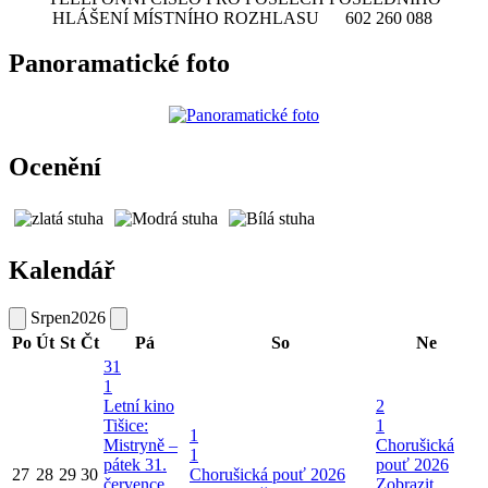
HLÁŠENÍ MÍSTNÍHO ROZHLASU 602 260 088
Panoramatické foto
Ocenění
Kalendář
Srpen
2026
Po
Út
St
Čt
Pá
So
Ne
31
1
Letní kino
2
Tišice:
1
1
Mistryně –
Chorušická
1
pátek 31.
pouť 2026
27
28
29
30
Chorušická pouť 2026
července
Zobrazit