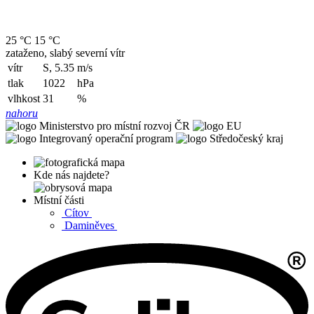
25 °C
15 °C
zataženo, slabý severní vítr
vítr
S, 5.35
m/s
tlak
1022
hPa
vlhkost
31
%
nahoru
Kde nás najdete?
Místní části
Cítov
Daminěves