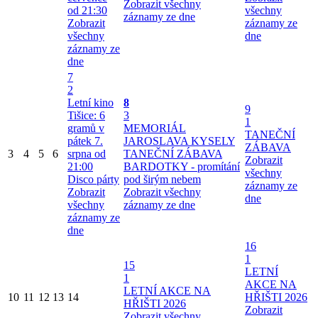
Zobrazit všechny
od 21:30
všechny
záznamy ze dne
Zobrazit
záznamy ze
všechny
dne
záznamy ze
dne
7
2
Letní kino
8
9
Tišice: 6
3
1
gramů v
MEMORIÁL
TANEČNÍ
pátek 7.
JAROSLAVA KYSELY
ZÁBAVA
3
4
5
6
srpna od
TANEČNÍ ZÁBAVA
Zobrazit
21:00
BARDOTKY - promítání
všechny
Disco párty
pod širým nebem
záznamy ze
Zobrazit
Zobrazit všechny
dne
všechny
záznamy ze dne
záznamy ze
dne
16
1
15
LETNÍ
1
AKCE NA
LETNÍ AKCE NA
10
11
12
13
14
HŘIŠTI 2026
HŘIŠTI 2026
Zobrazit
Zobrazit všechny