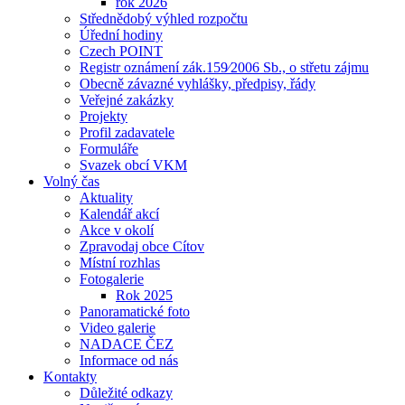
rok 2026
Střednědobý výhled rozpočtu
Úřední hodiny
Czech POINT
Registr oznámení zák.159⁄2006 Sb., o střetu zájmu
Obecně závazné vyhlášky, předpisy, řády
Veřejné zakázky
Projekty
Profil zadavatele
Formuláře
Svazek obcí VKM
Volný čas
Aktuality
Kalendář akcí
Akce v okolí
Zpravodaj obce Cítov
Místní rozhlas
Fotogalerie
Rok 2025
Panoramatické foto
Video galerie
NADACE ČEZ
Informace od nás
Kontakty
Důležité odkazy