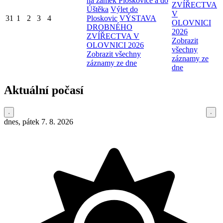
na zámek Ploskovice a do
ZVÍŘECTVA
Úštěka
Výlet do
V
31
1
2
3
4
Ploskovic
VÝSTAVA
OLOVNICI
DROBNÉHO
2026
ZVÍŘECTVA V
Zobrazit
OLOVNICI 2026
všechny
Zobrazit všechny
záznamy ze
záznamy ze dne
dne
Aktuální počasí
dnes, pátek 7. 8. 2026