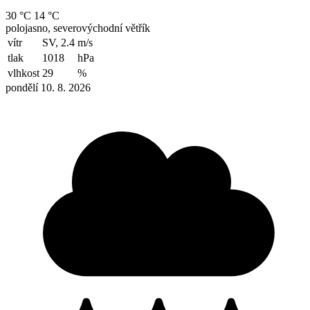
30 °C
14 °C
polojasno, severovýchodní větřík
vítr
SV, 2.4
m/s
tlak
1018
hPa
vlhkost
29
%
pondělí 10. 8. 2026