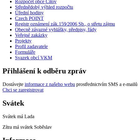
Rozpočet obce Cítov
Střednědobý výhled rozpočtu
Úřední hodiny
Czech POINT
Registr oznámení zák.159⁄2006 Sb., o střetu zájmu
Obecně závazné vyhlášky, předpisy, řády
Veřejné zakázky
Projekty
Profil zadavatele
Formuláře
Svazek obcí VKM
Přihlášení k odběru zpráv
Dostávejte
informace z našeho webu
prostřednictvím SMS a e-mailů
Chci se zaregistrovat
Svátek
Svátek má
Lada
Zítra má svátek
Soběslav