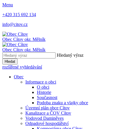
Menu
+420 315 692 134
info@citov.cz
Obec Cítov
okr. Mělník
Obec Cítov
okr. Mělník
Hledaný výraz
Hledat
rozšířené vyhledávání
Obec
Informace o obci
O obci
Historie
Současnost
Podoba znaku a vlajky obce
Územní plán obce Cítov
Kanalizace a ČOV Cítov
Vodovod Daminěves
Odpadové hospodářství
Kompostárna obce Cítov