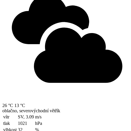
26 °C
13 °C
oblačno, severovýchodní větřík
vítr
SV, 3.09
m/s
tlak
1021
hPa
vlhkost
32
%