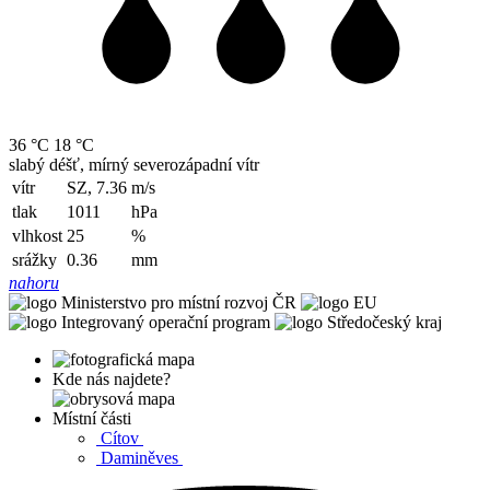
36 °C
18 °C
slabý déšť, mírný severozápadní vítr
vítr
SZ, 7.36
m/s
tlak
1011
hPa
vlhkost
25
%
srážky
0.36
mm
nahoru
Kde nás najdete?
Místní části
Cítov
Daminěves