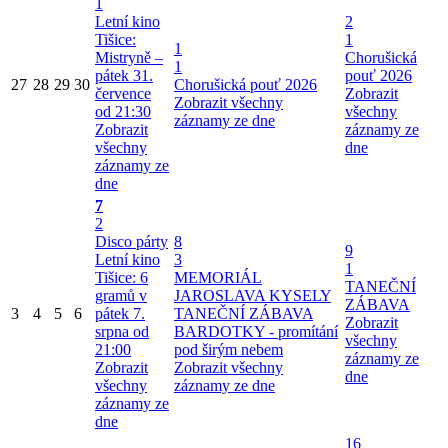
1
Letní kino
2
Tišice:
1
1
Mistryně –
Chorušická
1
pátek 31.
pouť 2026
27
28
29
30
Chorušická pouť 2026
července
Zobrazit
Zobrazit všechny
od 21:30
všechny
záznamy ze dne
Zobrazit
záznamy ze
všechny
dne
záznamy ze
dne
7
2
Disco párty
8
9
Letní kino
3
1
Tišice: 6
MEMORIÁL
TANEČNÍ
gramů v
JAROSLAVA KYSELY
ZÁBAVA
3
4
5
6
pátek 7.
TANEČNÍ ZÁBAVA
Zobrazit
srpna od
BARDOTKY - promítání
všechny
21:00
pod širým nebem
záznamy ze
Zobrazit
Zobrazit všechny
dne
všechny
záznamy ze dne
záznamy ze
dne
16