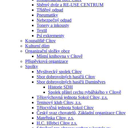
Sběrný dvůr a RE-USE CENTRUM
Tříděný odpad
Pneumatiky
Nebezpečný odpad
Tonery a inkousty
Textil
Psí exkrementy
Koupaliště Cítov
Kulturní dům
Organizační složky obce
Místní knihovna v Cítově
Příspěvková organizace
Spolky
Myslivecký spolek Cítov
Sbor dobrovolných hasičů Cítov
Sbor dobrovolných hasičů Daminěves
Historie SDH
Spolek přátel cechu rybářského v Cítově
Tělovýchovná jednota Sokol Cítov, z.s.
Tenisový klub Cítov, z.s.
Tělocvičná jednota Sokol Cítov
Český svaz chovatelů, Základní organizace Cítov
Mateřinka Cítov, z.s.
H.C. Hřebci Cítov z.s.