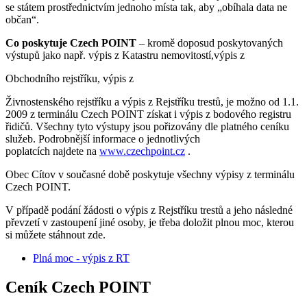
se státem prostřednictvím jednoho místa tak, aby „obíhala data ne
občan“.
Co poskytuje Czech POINT
– kromě doposud poskytovaných
výstupů jako např. výpis z Katastru nemovitostí,výpis z
Obchodního rejstříku, výpis z
Živnostenského rejstříku a výpis z Rejstříku trestů, je možno od 1.1.
2009 z terminálu Czech POINT získat i výpis z bodového registru
řidičů. Všechny tyto výstupy jsou pořizovány dle platného ceníku
služeb. Podrobnější informace o jednotlivých
poplatcích najdete na
www.czechpoint.cz
.
Obec Cítov v současné době poskytuje všechny výpisy z terminálu
Czech POINT.
V případě podání žádosti o výpis z Rejstříku trestů a jeho následné
převzetí v zastoupení jiné osoby, je třeba doložit plnou moc, kterou
si můžete stáhnout zde.
Plná moc - výpis z RT
Ceník Czech POINT