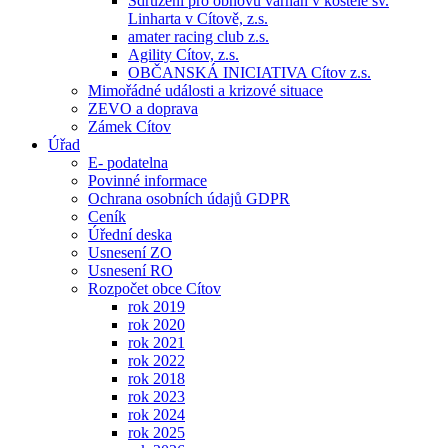
Sdružení pro obnovu varhan v kostele sv.
Linharta v Cítově, z.s.
amater racing club z.s.
Agility Cítov, z.s.
OBČANSKÁ INICIATIVA Cítov z.s.
Mimořádné události a krizové situace
ZEVO a doprava
Zámek Cítov
Úřad
E- podatelna
Povinné informace
Ochrana osobních údajů GDPR
Ceník
Úřední deska
Usnesení ZO
Usnesení RO
Rozpočet obce Cítov
rok 2019
rok 2020
rok 2021
rok 2022
rok 2018
rok 2023
rok 2024
rok 2025