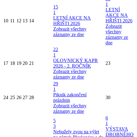
1
15
LETNÍ
1
AKCE NA
LETNÍ AKCE NA
10
11
12
13
14
HŘIŠTI 2026
HŘIŠTI 2026
Zobrazit
Zobrazit všechny
všechny
záznamy ze dne
záznamy ze
dne
22
1
OLOVNICKÝ KAPR
17
18
19
20
21
23
2026 - 2. ROČNÍK
Zobrazit všechny
záznamy ze dne
29
1
Piknik zakončení
24
25
26
27
28
30
prázdnin
Zobrazit všechny
záznamy ze dne
6
5
1
3
VÝSTAVA
Nebužely zvou na výlet
DROBNÉHO