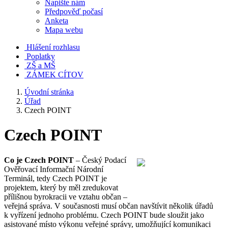
Napište nám
Předpověď počasí
Anketa
Mapa webu
Hlášení rozhlasu
Poplatky
ZŠ a MŠ
ZÁMEK CÍTOV
Úvodní stránka
Úřad
Czech POINT
Czech POINT
Co je Czech POINT
– Český Podací
Ověřovací Informační Národní
Terminál, tedy Czech POINT je
projektem, který by měl zredukovat
přílišnou byrokracii ve vztahu občan –
veřejná správa. V současnosti musí občan navštívit několik úřadů
k vyřízení jednoho problému. Czech POINT bude sloužit jako
asistované místo výkonu veřejné správy, umožňující komunikaci