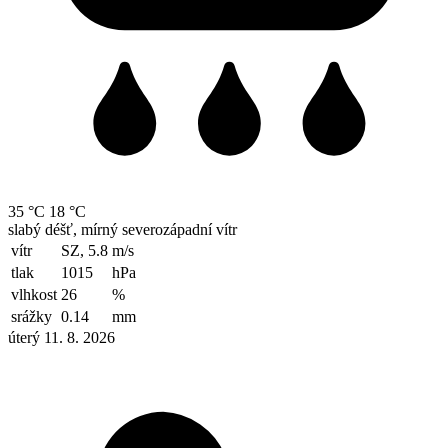
35 °C
18 °C
slabý déšť, mírný severozápadní vítr
vítr
SZ, 5.8
m/s
tlak
1015
hPa
vlhkost
26
%
srážky
0.14
mm
úterý 11. 8. 2026