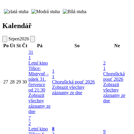
Kalendář
Srpen
2026
Po
Út
St
Čt
Pá
So
Ne
31
1
Letní kino
2
Tišice:
1
1
Mistryně –
Chorušická
1
pátek 31.
pouť 2026
27
28
29
30
Chorušická pouť 2026
července
Zobrazit
Zobrazit všechny
od 21:30
všechny
záznamy ze dne
Zobrazit
záznamy ze
všechny
dne
záznamy ze
dne
7
2
Letní kino
8
9