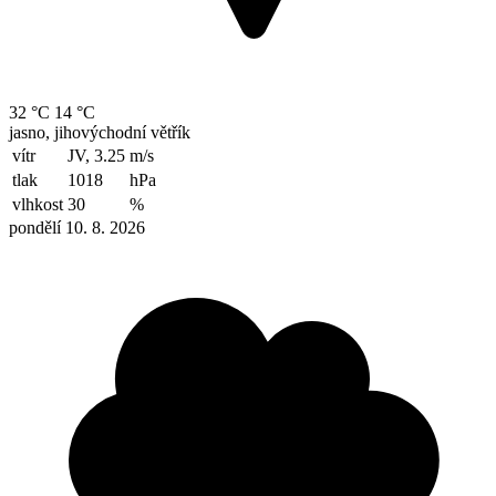
32 °C
14 °C
jasno, jihovýchodní větřík
vítr
JV, 3.25
m/s
tlak
1018
hPa
vlhkost
30
%
pondělí 10. 8. 2026