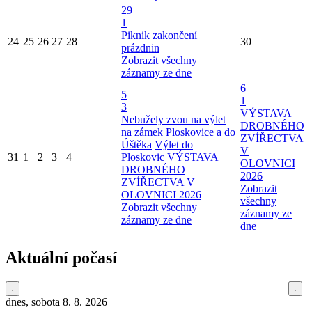
29
1
Piknik zakončení
24
25
26
27
28
30
prázdnin
Zobrazit všechny
záznamy ze dne
6
5
1
3
VÝSTAVA
Nebužely zvou na výlet
DROBNÉHO
na zámek Ploskovice a do
ZVÍŘECTVA
Úštěka
Výlet do
V
31
1
2
3
4
Ploskovic
VÝSTAVA
OLOVNICI
DROBNÉHO
2026
ZVÍŘECTVA V
Zobrazit
OLOVNICI 2026
všechny
Zobrazit všechny
záznamy ze
záznamy ze dne
dne
Aktuální počasí
dnes, sobota 8. 8. 2026