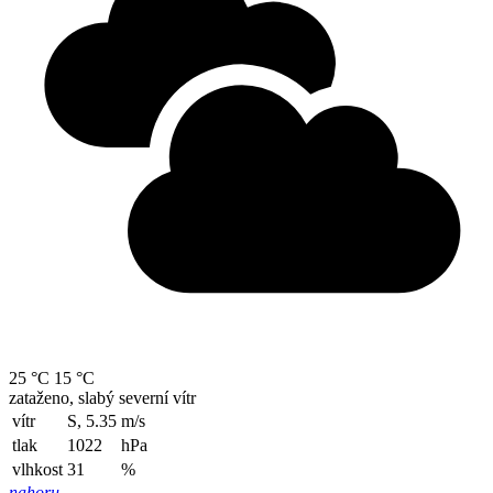
25 °C
15 °C
zataženo, slabý severní vítr
vítr
S, 5.35
m/s
tlak
1022
hPa
vlhkost
31
%
nahoru