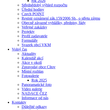
rok 2026
Střednědobý výhled rozpočtu
Úřední hodiny
Czech POINT
Registr oznámení zák.159⁄2006 Sb., o střetu zájmu
Obecně závazné vyhlášky, předpisy, řády
Veřejné zakázky
Projekty
Profil zadavatele
Formuláře
Svazek obcí VKM
Volný čas
Aktuality
Kalendář akcí
Akce v okolí
Zpravodaj obce Cítov
Místní rozhlas
Fotogalerie
Rok 2025
Panoramatické foto
Video galerie
NADACE ČEZ
Informace od nás
Kontakty
Důležité odkazy