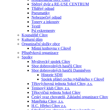
Sběrný dvůr a RE-USE CENTRUM
Tříděný odpad
Pneumatiky
Nebezpečný odpad
Tonery a inkousty
Textil
Psí exkrementy
Koupaliště Cítov
Kulturní dům
Organizační složky obce
Místní knihovna v Cítově
Příspěvková organizace
Spolky
Myslivecký spolek Cítov
Sbor dobrovolných hasičů Cítov
Sbor dobrovolných hasičů Daminěves
Historie SDH
Spolek přátel cechu rybářského v Cítově
Tělovýchovná jednota Sokol Cítov, z.s.
Tenisový klub Cítov, z.s.
Tělocvičná jednota Sokol Cítov
Český svaz chovatelů, Základní organizace Cítov
Mateřinka Cítov, z.s.
H.C. Hřebci Cítov z.s.