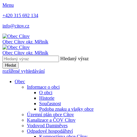
Menu
+420 315 692 134
info@citov.cz
Obec Cítov
okr. Mělník
Obec Cítov
okr. Mělník
Hledaný výraz
Hledat
rozšířené vyhledávání
Obec
Informace o obci
O obci
Historie
Současnost
Podoba znaku a vlajky obce
Územní plán obce Cítov
Kanalizace a ČOV Cítov
Vodovod Daminěves
Odpadové hospodářství
Kompostárna obce Cítov