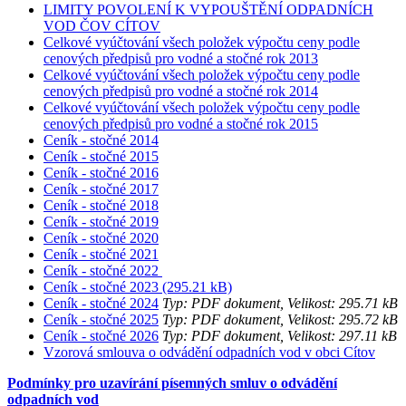
LIMITY POVOLENÍ K VYPOUŠTĚNÍ ODPADNÍCH
VOD ČOV CÍTOV
Celkové vyúčtování všech položek výpočtu ceny podle
cenových předpisů pro vodné
a stočné rok 2013
Celkové vyúčtování všech položek výpočtu ceny podle
cenových předpisů pro vodné
a stočné rok 2014
Celkové vyúčtování všech položek výpočtu ceny podle
cenových předpisů pro vodné
a stočné rok 2015
Ceník - stočné 2014
Ceník - stočné 2015
Ceník - stočné 2016
Ceník - stočné 2017
Ceník - stočné 2018
Ceník - stočné 2019
Ceník - stočné 2020
Ceník - stočné 2021
Ceník - stočné 2022
Ceník - stočné 2023 (295.21 kB)
Ceník - stočné 2024
Typ: PDF dokument, Velikost: 295.71 kB
Ceník - stočné 2025
Typ: PDF dokument, Velikost: 295.72 kB
Ceník - stočné 2026
Typ: PDF dokument, Velikost: 297.11 kB
Vzorová smlouva o odvádění odpadních vod v obci Cítov
Podmínky pro uzavírání písemných smluv o odvádění
odpadních vod