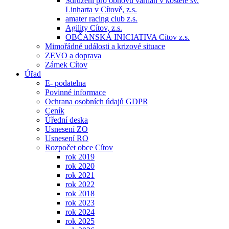
Sdružení pro obnovu varhan v kostele sv.
Linharta v Cítově, z.s.
amater racing club z.s.
Agility Cítov, z.s.
OBČANSKÁ INICIATIVA Cítov z.s.
Mimořádné události a krizové situace
ZEVO a doprava
Zámek Cítov
Úřad
E- podatelna
Povinné informace
Ochrana osobních údajů GDPR
Ceník
Úřední deska
Usnesení ZO
Usnesení RO
Rozpočet obce Cítov
rok 2019
rok 2020
rok 2021
rok 2022
rok 2018
rok 2023
rok 2024
rok 2025