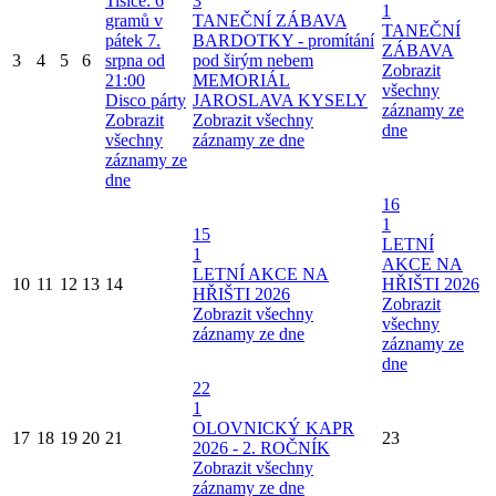
Tišice: 6
3
1
gramů v
TANEČNÍ ZÁBAVA
TANEČNÍ
pátek 7.
BARDOTKY - promítání
ZÁBAVA
3
4
5
6
srpna od
pod širým nebem
Zobrazit
21:00
MEMORIÁL
všechny
Disco párty
JAROSLAVA KYSELY
záznamy ze
Zobrazit
Zobrazit všechny
dne
všechny
záznamy ze dne
záznamy ze
dne
16
1
15
LETNÍ
1
AKCE NA
LETNÍ AKCE NA
10
11
12
13
14
HŘIŠTI 2026
HŘIŠTI 2026
Zobrazit
Zobrazit všechny
všechny
záznamy ze dne
záznamy ze
dne
22
1
OLOVNICKÝ KAPR
17
18
19
20
21
23
2026 - 2. ROČNÍK
Zobrazit všechny
záznamy ze dne