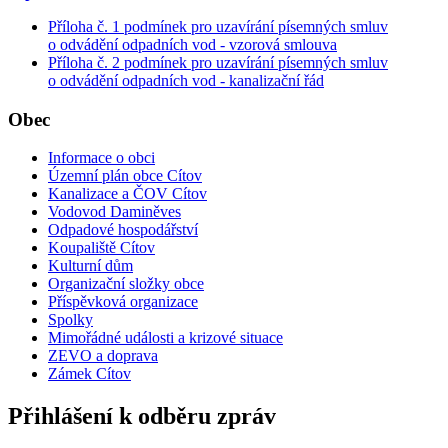
Příloha č. 1 podmínek pro uzavírání písemných smluv
o odvádění odpadních vod - vzorová smlouva
Příloha č. 2 podmínek pro uzavírání písemných smluv
o odvádění odpadních vod - kanalizační řád
Obec
Informace o obci
Územní plán obce Cítov
Kanalizace a ČOV Cítov
Vodovod Daminěves
Odpadové hospodářství
Koupaliště Cítov
Kulturní dům
Organizační složky obce
Příspěvková organizace
Spolky
Mimořádné události a krizové situace
ZEVO a doprava
Zámek Cítov
Přihlášení k odběru zpráv