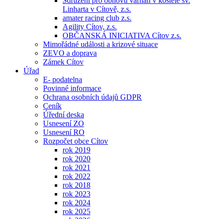
Sdružení pro obnovu varhan v kostele sv.
Linharta v Cítově, z.s.
amater racing club z.s.
Agility Cítov, z.s.
OBČANSKÁ INICIATIVA Cítov z.s.
Mimořádné události a krizové situace
ZEVO a doprava
Zámek Cítov
Úřad
E- podatelna
Povinné informace
Ochrana osobních údajů GDPR
Ceník
Úřední deska
Usnesení ZO
Usnesení RO
Rozpočet obce Cítov
rok 2019
rok 2020
rok 2021
rok 2022
rok 2018
rok 2023
rok 2024
rok 2025