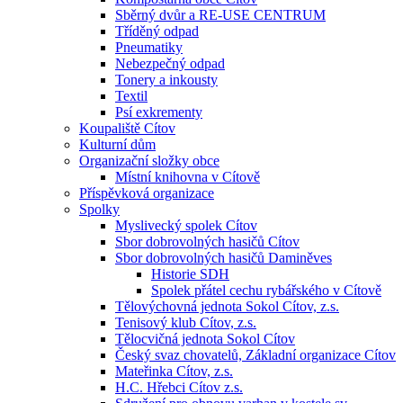
Sběrný dvůr a RE-USE CENTRUM
Tříděný odpad
Pneumatiky
Nebezpečný odpad
Tonery a inkousty
Textil
Psí exkrementy
Koupaliště Cítov
Kulturní dům
Organizační složky obce
Místní knihovna v Cítově
Příspěvková organizace
Spolky
Myslivecký spolek Cítov
Sbor dobrovolných hasičů Cítov
Sbor dobrovolných hasičů Daminěves
Historie SDH
Spolek přátel cechu rybářského v Cítově
Tělovýchovná jednota Sokol Cítov, z.s.
Tenisový klub Cítov, z.s.
Tělocvičná jednota Sokol Cítov
Český svaz chovatelů, Základní organizace Cítov
Mateřinka Cítov, z.s.
H.C. Hřebci Cítov z.s.