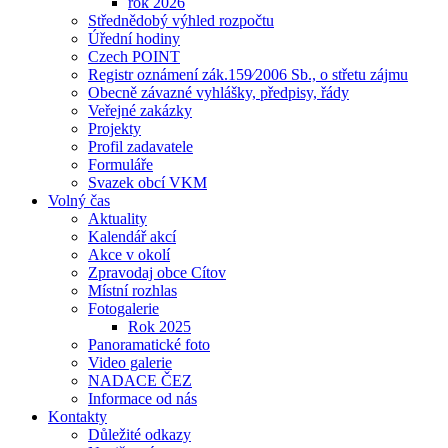
rok 2026
Střednědobý výhled rozpočtu
Úřední hodiny
Czech POINT
Registr oznámení zák.159⁄2006 Sb., o střetu zájmu
Obecně závazné vyhlášky, předpisy, řády
Veřejné zakázky
Projekty
Profil zadavatele
Formuláře
Svazek obcí VKM
Volný čas
Aktuality
Kalendář akcí
Akce v okolí
Zpravodaj obce Cítov
Místní rozhlas
Fotogalerie
Rok 2025
Panoramatické foto
Video galerie
NADACE ČEZ
Informace od nás
Kontakty
Důležité odkazy