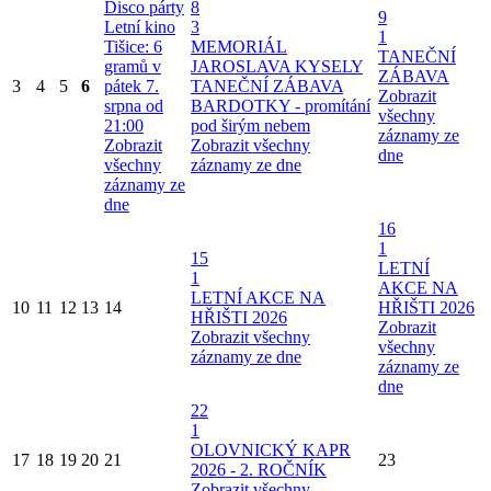
Disco párty
8
9
Letní kino
3
1
Tišice: 6
MEMORIÁL
TANEČNÍ
gramů v
JAROSLAVA KYSELY
ZÁBAVA
3
4
5
6
pátek 7.
TANEČNÍ ZÁBAVA
Zobrazit
srpna od
BARDOTKY - promítání
všechny
21:00
pod širým nebem
záznamy ze
Zobrazit
Zobrazit všechny
dne
všechny
záznamy ze dne
záznamy ze
dne
16
1
15
LETNÍ
1
AKCE NA
LETNÍ AKCE NA
10
11
12
13
14
HŘIŠTI 2026
HŘIŠTI 2026
Zobrazit
Zobrazit všechny
všechny
záznamy ze dne
záznamy ze
dne
22
1
OLOVNICKÝ KAPR
17
18
19
20
21
23
2026 - 2. ROČNÍK
Zobrazit všechny