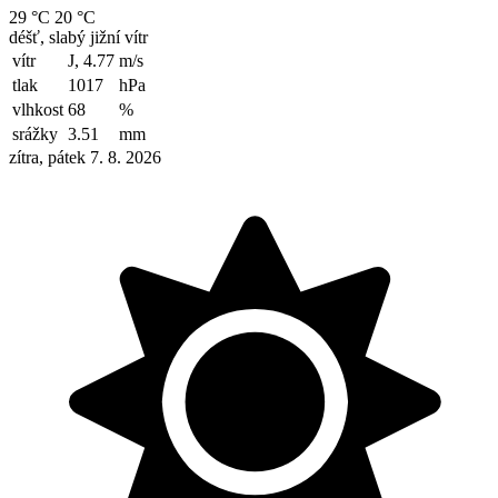
29 °C
20 °C
déšť, slabý jižní vítr
vítr
J, 4.77
m/s
tlak
1017
hPa
vlhkost
68
%
srážky
3.51
mm
zítra, pátek 7. 8. 2026