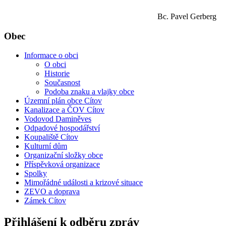
Bc. Pavel Gerberg
Obec
Informace o obci
O obci
Historie
Současnost
Podoba znaku a vlajky obce
Územní plán obce Cítov
Kanalizace a ČOV Cítov
Vodovod Daminěves
Odpadové hospodářství
Koupaliště Cítov
Kulturní dům
Organizační složky obce
Příspěvková organizace
Spolky
Mimořádné události a krizové situace
ZEVO a doprava
Zámek Cítov
Přihlášení k odběru zpráv