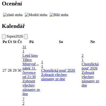
Ocenění
Kalendář
Srpen
2026
Po
Út
St
Čt
Pá
So
Ne
31
1
Letní kino
2
Tišice:
1
1
Mistryně –
Chorušická
1
pátek 31.
pouť 2026
27
28
29
30
Chorušická pouť 2026
července
Zobrazit
Zobrazit všechny
od 21:30
všechny
záznamy ze dne
Zobrazit
záznamy ze
všechny
dne
záznamy ze
dne
7
2