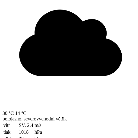
30 °C
14 °C
polojasno, severovýchodní větřík
vítr
SV, 2.4
m/s
tlak
1018
hPa