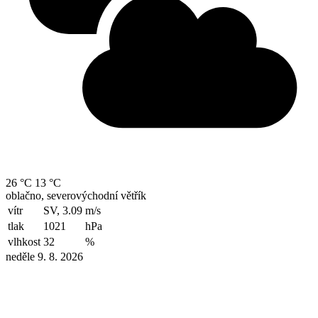
26 °C
13 °C
oblačno, severovýchodní větřík
vítr
SV, 3.09
m/s
tlak
1021
hPa
vlhkost
32
%
neděle 9. 8. 2026