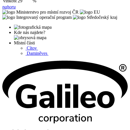
vlhkost
29
%
nahoru
Kde nás najdete?
Místní části
Cítov
Daminěves