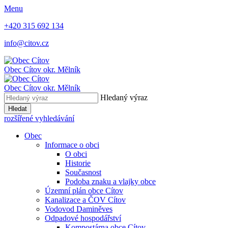
Menu
+420 315 692 134
info@citov.cz
Obec Cítov
okr. Mělník
Obec Cítov
okr. Mělník
Hledaný výraz
Hledat
rozšířené vyhledávání
Obec
Informace o obci
O obci
Historie
Současnost
Podoba znaku a vlajky obce
Územní plán obce Cítov
Kanalizace a ČOV Cítov
Vodovod Daminěves
Odpadové hospodářství
Kompostárna obce Cítov