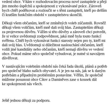
vedení obce. Vítám v rozhodovacím procesu nové zastupitele a přeji
jim mnoho úspěchů a spokojenosti z vykonávané práce. Zároveň
bych chtěl poděkovat a rozloučit se s těmi zastupiteli, kteří po delším
či kratším funkčním období v zastupitelstvu skončili.
Děkuji všem občanům, kteří se zmíněných voleb zúčastnili. Rovněž
děkuji všem voličům, kteří mně dali svůj hlas. Zastupitelům děkuji
za projevenou důvěru. Vážím si této důvěry a zároveň chci potvrdit,
že si velice uvědomuji zodpovědnost, jaká mně byla touto funkcí
svěřena. Chtěl bych vykonávat funkci starosty nejen pro ty, kteří mi
dali svůj hlas. Uvědomuji si důležitost naslouchání občanům, kteří
volili jiné kandidáty nebo občanům, kteří nemají důvěru ve vedení
obce. Pokud máme něco společně vybudovat, je nutné si navzájem
důvěřovat.
V nastávajícím volebním období nás čeká řada úkolů, plánů a potřeb
pro společné blaho našich obyvatel. A je jen na nás, jak se k daným
potřebám a případným problémům postavíme. Věřím, že společně
můžeme posunout obce Cítov a Daminěves zase o kousek dál
ke spokojenosti nás všech.
Ještě jednou děkuji za podporu.