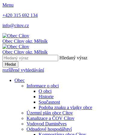
Menu
+420 315 692 134
info@citov.cz
Obec Cítov
okr. Mělník
Obec Cítov
okr. Mělník
Hledaný výraz
Hledat
rozšířené vyhledávání
Obec
Informace o obci
O obci
Historie
Současnost
Podoba znaku a vlajky obce
Územní plán obce Cítov
Kanalizace a ČOV Cítov
Vodovod Daminěves
Odpadové hospodářství
Kompostárna obce Cítov