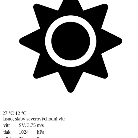
27 °C
12 °C
jasno, slabý severovýchodní vítr
vítr
SV, 3.75
m/s
tlak
1024
hPa