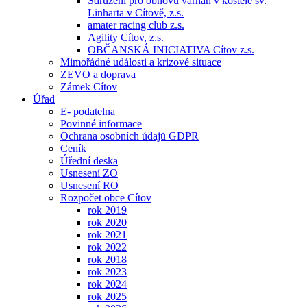
Sdružení pro obnovu varhan v kostele sv.
Linharta v Cítově, z.s.
amater racing club z.s.
Agility Cítov, z.s.
OBČANSKÁ INICIATIVA Cítov z.s.
Mimořádné události a krizové situace
ZEVO a doprava
Zámek Cítov
Úřad
E- podatelna
Povinné informace
Ochrana osobních údajů GDPR
Ceník
Úřední deska
Usnesení ZO
Usnesení RO
Rozpočet obce Cítov
rok 2019
rok 2020
rok 2021
rok 2022
rok 2018
rok 2023
rok 2024
rok 2025