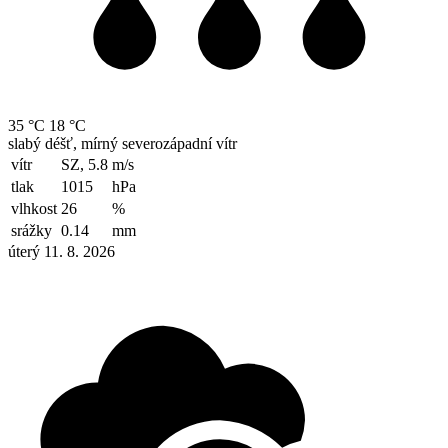
35 °C
18 °C
slabý déšť, mírný severozápadní vítr
vítr
SZ, 5.8
m/s
tlak
1015
hPa
vlhkost
26
%
srážky
0.14
mm
úterý 11. 8. 2026