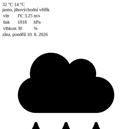
32 °C
14 °C
jasno, jihovýchodní větřík
vítr
JV, 3.25
m/s
tlak
1018
hPa
vlhkost
30
%
zítra, pondělí 10. 8. 2026