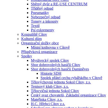
Sběrný dvůr a RE-USE CENTRUM
Tříděný odpad
Pneumatiky
Nebezpečný odpad
Tonery a inkousty
Textil
Psí exkrementy
Koupaliště Cítov
Kulturní dům
Organizační složky obce
Místní knihovna v Cítově
Příspěvková organizace
Spolky
Myslivecký spolek Cítov
Sbor dobrovolných hasičů Cítov
Sbor dobrovolných hasičů Daminěves
Historie SDH
Spolek přátel cechu rybářského v Cítově
Tělovýchovná jednota Sokol Cítov, z.s.
Tenisový klub Cítov, z.s.
Tělocvičná jednota Sokol Cítov
Český svaz chovatelů, Základní organizace Cítov
Mateřinka Cítov, z.s.
H.C. Hřebci Cítov z.s.