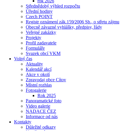
rok 2026
Střednědobý výhled rozpočtu
Úřední hodiny
Czech POINT
Registr oznámení zák.159⁄2006 Sb., o střetu zájmu
Obecně závazné vyhlášky, předpisy, řády
Veřejné zakázky
Projekty
Profil zadavatele
Formuláře
Svazek obcí VKM
Volný čas
Aktuality
Kalendář akcí
Akce v okolí
Zpravodaj obce Cítov
Místní rozhlas
Fotogalerie
Rok 2025
Panoramatické foto
Video galerie
NADACE ČEZ
Informace od nás
Kontakty
Důležité odkazy