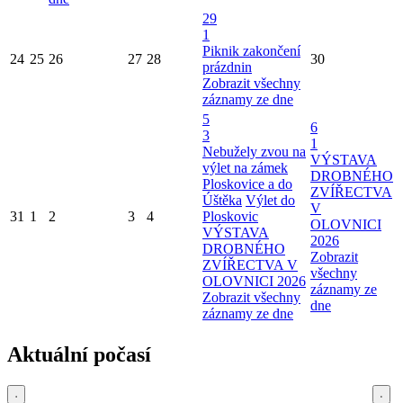
29
1
Piknik zakončení
24
25
26
27
28
30
prázdnin
Zobrazit všechny
záznamy ze dne
5
6
3
1
Nebužely zvou na
VÝSTAVA
výlet na zámek
DROBNÉHO
Ploskovice a do
ZVÍŘECTVA
Úštěka
Výlet do
V
31
1
2
3
4
Ploskovic
OLOVNICI
VÝSTAVA
2026
DROBNÉHO
Zobrazit
ZVÍŘECTVA V
všechny
OLOVNICI 2026
záznamy ze
Zobrazit všechny
dne
záznamy ze dne
Aktuální počasí