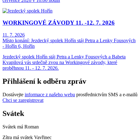
července 2026 v 10.00 hodin
WORKINGOVÉ ZÁVODY 11. -12. 7. 2026
11. 7. 2026
Místo konání:
Jezdecký spolek Hořín stáj Petra a Lenky Fousových
- Hořín 6, Hořín
Jezdecký spolek Hořín stáj Petra a Lenky Fousových a Babeta
Kvapilová vás srdečně zvou na Workingové závody, které
proběhnou 11. - 12. 7. 2026.
Přihlášení k odběru zpráv
Dostávejte
informace z našeho webu
prostřednictvím SMS a e-mailů
Chci se zaregistrovat
Svátek
Svátek má
Roman
Zítra má svátek
Vavřinec