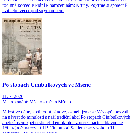
rodinná komedie Přání k narozeninám: Křtiny. Pojďme si společně
užít letní večer pod širým nebem.
Po stopách Cinibulkových ve Mšeně
11. 7. 2026
Místo konání:
Mšeno - město Mšeno
Milostivé dámy a ctihodní pánové, osmělujeme se Vás opět pozvati
na návrat do minulosti s naší tradiční akcí Po stopách Cinibulkových
aneb Časem zpět o sto let. Tentokráte už pošestnácté a hlavně ke
150. výročí narození J.B.Cinibulka! Sejdeme se v sobotu 11.