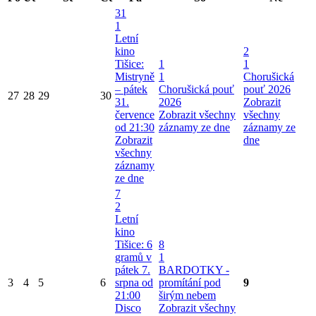
31
1
Letní
kino
2
Tišice:
1
1
Mistryně
1
Chorušická
– pátek
Chorušická pouť
pouť 2026
27
28
29
30
31.
2026
Zobrazit
července
Zobrazit všechny
všechny
od 21:30
záznamy ze dne
záznamy ze
Zobrazit
dne
všechny
záznamy
ze dne
7
2
Letní
kino
Tišice: 6
8
gramů v
1
pátek 7.
BARDOTKY -
3
4
5
6
srpna od
promítání pod
9
21:00
širým nebem
Disco
Zobrazit všechny