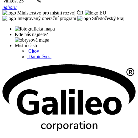
vlhkost
25
%
nahoru
Kde nás najdete?
Místní části
Cítov
Daminěves