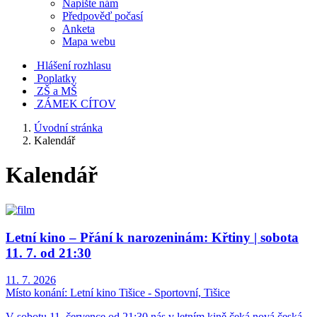
Napište nám
Předpověď počasí
Anketa
Mapa webu
Hlášení rozhlasu
Poplatky
ZŠ a MŠ
ZÁMEK CÍTOV
Úvodní stránka
Kalendář
Kalendář
Letní kino – Přání k narozeninám: Křtiny | sobota
11. 7. od 21:30
11. 7. 2026
Místo konání:
Letní kino Tišice - Sportovní, Tišice
V sobotu 11. července od 21:30 nás v letním kině čeká nová česká