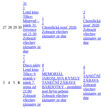
31
1
Letní kino
2
Tišice:
1
1
Mistryně –
Chorušická
1
pátek 31.
pouť 2026
27
28
29
30
Chorušická pouť 2026
července
Zobrazit
Zobrazit všechny
od 21:30
všechny
záznamy ze dne
Zobrazit
záznamy ze
všechny
dne
záznamy ze
dne
7
2
Disco párty
8
9
Letní kino
3
1
Tišice: 6
MEMORIÁL
TANEČNÍ
gramů v
JAROSLAVA KYSELY
ZÁBAVA
3
4
5
6
pátek 7.
TANEČNÍ ZÁBAVA
Zobrazit
srpna od
BARDOTKY - promítání
všechny
21:00
pod širým nebem
záznamy ze
Zobrazit
Zobrazit všechny
dne
všechny
záznamy ze dne
záznamy ze