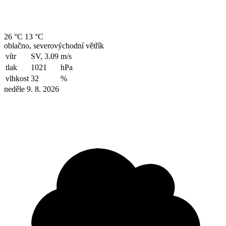
26 °C
13 °C
oblačno, severovýchodní větřík
vítr
SV, 3.09
m/s
tlak
1021
hPa
vlhkost
32
%
neděle 9. 8. 2026