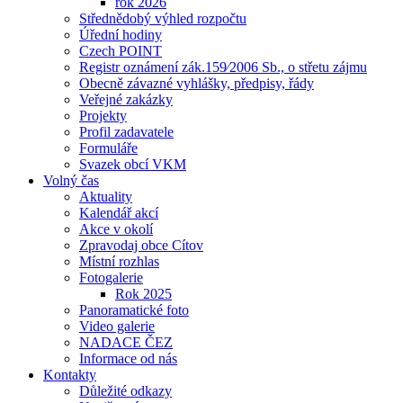
rok 2026
Střednědobý výhled rozpočtu
Úřední hodiny
Czech POINT
Registr oznámení zák.159⁄2006 Sb., o střetu zájmu
Obecně závazné vyhlášky, předpisy, řády
Veřejné zakázky
Projekty
Profil zadavatele
Formuláře
Svazek obcí VKM
Volný čas
Aktuality
Kalendář akcí
Akce v okolí
Zpravodaj obce Cítov
Místní rozhlas
Fotogalerie
Rok 2025
Panoramatické foto
Video galerie
NADACE ČEZ
Informace od nás
Kontakty
Důležité odkazy