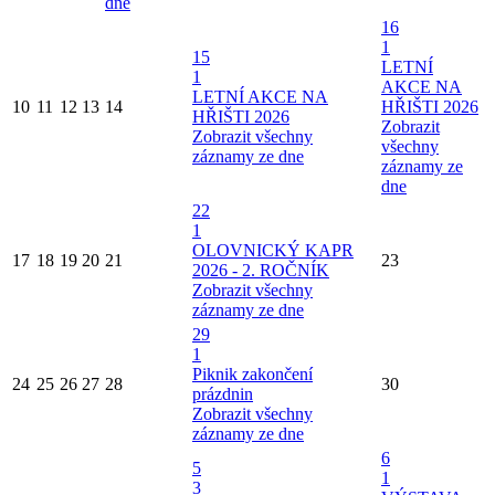
dne
16
1
15
LETNÍ
1
AKCE NA
LETNÍ AKCE NA
10
11
12
13
14
HŘIŠTI 2026
HŘIŠTI 2026
Zobrazit
Zobrazit všechny
všechny
záznamy ze dne
záznamy ze
dne
22
1
OLOVNICKÝ KAPR
17
18
19
20
21
23
2026 - 2. ROČNÍK
Zobrazit všechny
záznamy ze dne
29
1
Piknik zakončení
24
25
26
27
28
30
prázdnin
Zobrazit všechny
záznamy ze dne
6
5
1
3