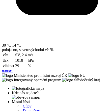
30 °C
14 °C
polojasno, severovýchodní větřík
vítr
SV, 2.4
m/s
tlak
1018
hPa
vlhkost
29
%
nahoru
Kde nás najdete?
Místní části
Cítov
Daminěves