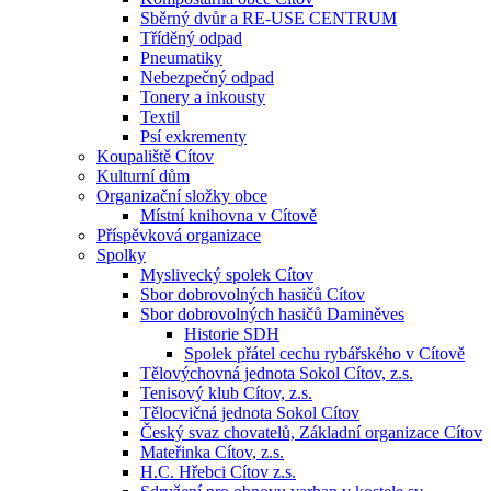
Sběrný dvůr a RE-USE CENTRUM
Tříděný odpad
Pneumatiky
Nebezpečný odpad
Tonery a inkousty
Textil
Psí exkrementy
Koupaliště Cítov
Kulturní dům
Organizační složky obce
Místní knihovna v Cítově
Příspěvková organizace
Spolky
Myslivecký spolek Cítov
Sbor dobrovolných hasičů Cítov
Sbor dobrovolných hasičů Daminěves
Historie SDH
Spolek přátel cechu rybářského v Cítově
Tělovýchovná jednota Sokol Cítov, z.s.
Tenisový klub Cítov, z.s.
Tělocvičná jednota Sokol Cítov
Český svaz chovatelů, Základní organizace Cítov
Mateřinka Cítov, z.s.
H.C. Hřebci Cítov z.s.