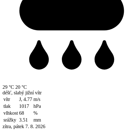
29 °C
20 °C
déšť, slabý jižní vítr
vítr
J, 4.77
m/s
tlak
1017
hPa
vlhkost
68
%
srážky
3.51
mm
zítra, pátek 7. 8. 2026