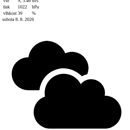
vítr
S, 5.46
m/s
tlak
1022
hPa
vlhkost
39
%
sobota 8. 8. 2026