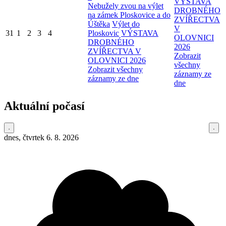
VÝSTAVA
Nebužely zvou na výlet
DROBNÉHO
na zámek Ploskovice a do
ZVÍŘECTVA
Úštěka
Výlet do
V
31
1
2
3
4
Ploskovic
VÝSTAVA
OLOVNICI
DROBNÉHO
2026
ZVÍŘECTVA V
Zobrazit
OLOVNICI 2026
všechny
Zobrazit všechny
záznamy ze
záznamy ze dne
dne
Aktuální počasí
dnes, čtvrtek 6. 8. 2026