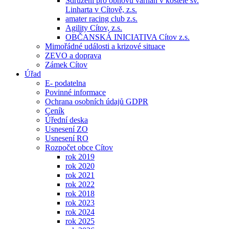
Sdružení pro obnovu varhan v kostele sv.
Linharta v Cítově, z.s.
amater racing club z.s.
Agility Cítov, z.s.
OBČANSKÁ INICIATIVA Cítov z.s.
Mimořádné události a krizové situace
ZEVO a doprava
Zámek Cítov
Úřad
E- podatelna
Povinné informace
Ochrana osobních údajů GDPR
Ceník
Úřední deska
Usnesení ZO
Usnesení RO
Rozpočet obce Cítov
rok 2019
rok 2020
rok 2021
rok 2022
rok 2018
rok 2023
rok 2024
rok 2025