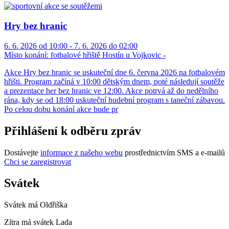
Hry bez hranic
6. 6. 2026 od 10:00 - 7. 6. 2026 do 02:00
Místo konání:
fotbalové hřiště Hostín u Vojkovic -
Akce Hry bez hranic se uskuteční dne 6. června 2026 na fotbalovém
hřišti. Program začíná v 10:00 dětským dnem, poté následují soutěže
a prezentace her bez hranic ve 12:00. Akce potrvá až do nedělního
rána, kdy se od 18:00 uskuteční hudební program s taneční zábavou.
Po celou dobu konání akce bude pr
Přihlášení k odběru zpráv
Dostávejte
informace z našeho webu
prostřednictvím SMS a e-mailů
Chci se zaregistrovat
Svátek
Svátek má
Oldřiška
Zítra má svátek
Lada