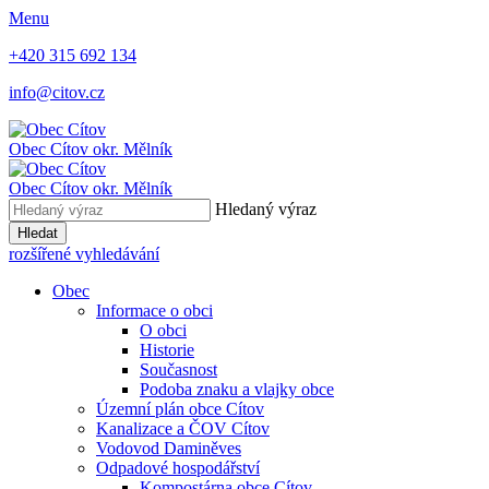
Menu
+420 315 692 134
info@citov.cz
Obec Cítov
okr. Mělník
Obec Cítov
okr. Mělník
Hledaný výraz
Hledat
rozšířené vyhledávání
Obec
Informace o obci
O obci
Historie
Současnost
Podoba znaku a vlajky obce
Územní plán obce Cítov
Kanalizace a ČOV Cítov
Vodovod Daminěves
Odpadové hospodářství
Kompostárna obce Cítov